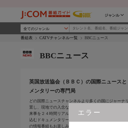
ジャンル
番組表
CATVチャンネル一覧
BBCニュース
BBCニュース
英国放送協会（ＢＢＣ）の国際ニュースと
メンタリーの専門局
どの国際ニュースチャンネルより多くの国にジャーナ
置し、現地での入念な取材をもとに、中立公平な視点
エラー
来事を２４時間リアルタイムで伝えます。また、深層
込むドキュメンタリー、スポーツ、トラベル、テクノ
の情報番組もお楽しみ頂けます。