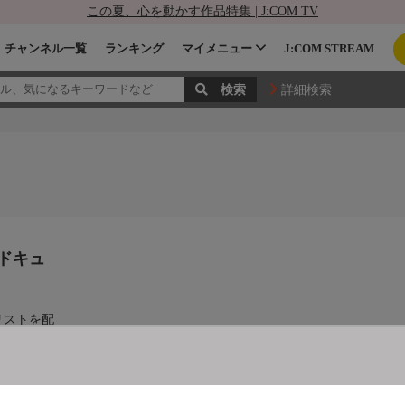
この夏、心を動かす作品特集 | J:COM TV
チャンネル一覧
ランキング
マイメニュー
J:COM STREAM
詳細検索
ドキュ
リストを配
で世界の出
に鋭く切り
ロジーなど