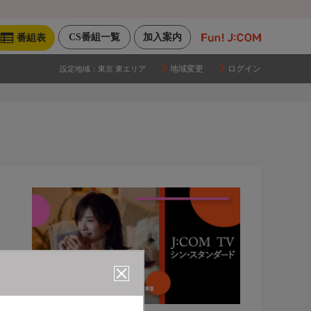
CS番組一覧
加入案内
番組表
地域変更
ログイン
設定地域：
東京 東エリア