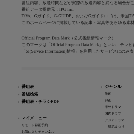
番組内容、放送時間などが実際の放送内容と異なる場合が
番組データ提供元：IPG Inc.
TiVo、Gガイド、G-GUIDE、およびGガイドロゴは、米国T
このホームページに掲載している記事・写真等あらゆる素
Official Program Data Mark（公式番組情報マーク）
このマークは「Official Program Data Mark」といい
「SI(Service Information)情報」を利用したサービ
番組表
ジャンル
番組検索
洋画
邦画
番組表・チラシPDF
海外ドラマ
国内ドラマ
マイメニュー
アジアドラマ
リモート録画予約
韓流まつり
お気に入りチャンネル