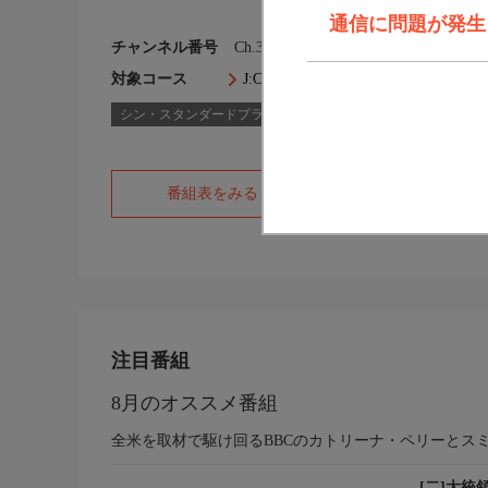
通信に問題が発生しま
チャンネル番号
Ch.306
対象コース
J:COM TVコース一覧
シン・スタンダードプラス
スタンダードプラス
番組表をみる
オフィシャルサ
注目番組
8月のオススメ番組
全米を取材で駆け回るBBCのカトリーナ・ペリーとス
[二]大統