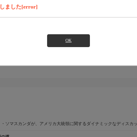
した[error]
OK
イト
ミ・ソマスカンダが、アメリカ大統領に関するダイナミックなディスカ
領の道