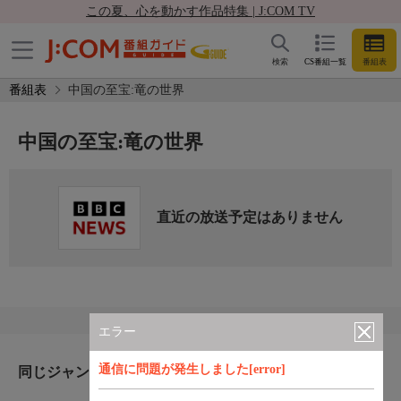
この夏、心を動かす作品特集 | J:COM TV
検索
CS番組一覧
番組表
番組表
中国の至宝:竜の世界
中国の至宝:竜の世界
直近の放送予定はありません
エラー
通信に問題が発生しました[error]
同じジャンルのおすすめ番組