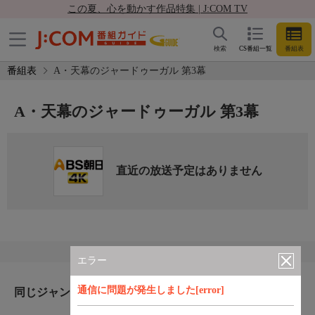
この夏、心を動かす作品特集 | J:COM TV
検索
CS番組一覧
番組表
番組表
A・天幕のジャードゥーガル 第3幕
A・天幕のジャードゥーガル 第3幕
直近の放送予定はありません
エラー
通信に問題が発生しました[error]
同じジャンルのおすすめ番組