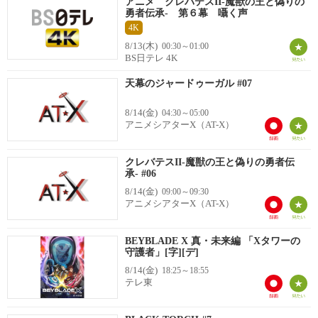
アニメ クレバテスII-魔獣の王と偽りの
勇者伝承- 第６幕 囁く声
4K
8/13(木)
00:30～01:00
BS日テレ 4K
天幕のジャードゥーガル #07
8/14(金)
04:30～05:00
アニメシアターX（AT-X）
クレバテスII-魔獣の王と偽りの勇者伝
承- #06
8/14(金)
09:00～09:30
アニメシアターX（AT-X）
BEYBLADE X 真・未来編 「Xタワーの
守護者」[字][デ]
8/14(金)
18:25～18:55
テレ東