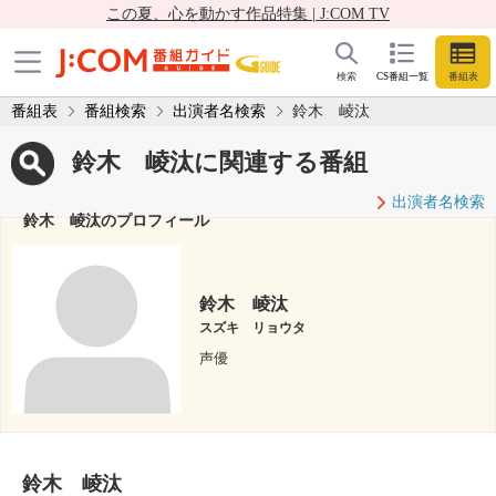
この夏、心を動かす作品特集 | J:COM TV
検索
CS番組一覧
番組表
番組表
番組検索
出演者名検索
鈴木 崚汰
鈴木 崚汰に関連する番組
出演者名検索
鈴木 崚汰のプロフィール
鈴木 崚汰
スズキ リョウタ
声優
鈴木 崚汰