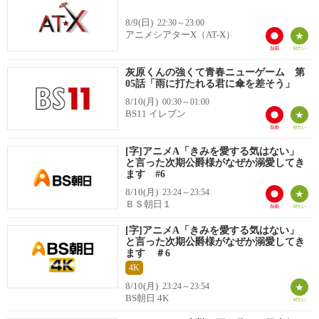
8/9(日)
22:30～23:00
アニメシアターX（AT-X）
灰原くんの強くて青春ニューゲーム 第
05話「雨に打たれる君に傘を差そう」
8/10(月)
00:30～01:00
BS11 イレブン
[字]アニメA「きみを愛する気はない」
と言った次期公爵様がなぜか溺愛してき
ます #6
8/10(月)
23:24～23:54
ＢＳ朝日１
[字]アニメA「きみを愛する気はない」
と言った次期公爵様がなぜか溺愛してき
ます ＃6
4K
8/10(月)
23:24～23:54
BS朝日 4K