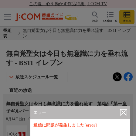
この夏、心を動かす作品特集 | J:COM TV
検索
CS番組一覧
番組表
番組
無自覚聖女は今日も無意識に力を垂れ流す - BS11 イレブ
表
ン
無自覚聖女は今日も無意識に力を垂れ流
す - BS11 イレブン
放送スケジュール一覧
直近の放送
無自覚聖女は今日も無意識に力を垂れ流す 第6話「第一皇
子ギルバート」
エラー
8月14日(金)
01:00〜01:30
通信に問題が発生しました[error]
Ch.211
BS11 イレブン