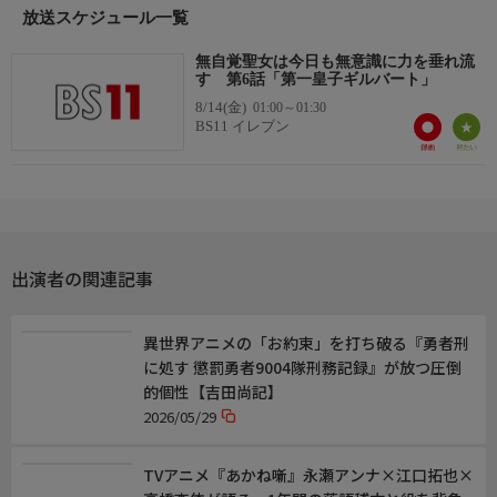
放送スケジュール一覧
つ自分を認められるようになっていくカロリーナ。さらに、不思
議な力が宿っていることが判明する。
無自覚聖女は今日も無意識に力を垂れ流
一方、王国に残されたフローラは不調続きで……。
す 第6話「第一皇子ギルバート」
8/14(金)
01:00～01:30
これは、落ちこぼれ令嬢と不器用な皇子が幸せをつかみ取る、愛
BS11 イレブン
の物語──。
出演者
【カロリーナ】高橋李依
【エドワード】古川慎
【フローラ】白石晴香
出演者の関連記事
【テオドール】土岐隼一
【マリッサ】水瀬いのり
【ギルバート】田丸篤志
異世界アニメの「お約束」を打ち破る『勇者刑
【オーウェン】岡本信彦
に処す 懲罰勇者9004隊刑務記録』が放つ圧倒
的個性【吉田尚記】
スタッフ
2026/05/29
【原作】あーもんど(アース・スター ルナ/アース・スター エン
ターテイメント刊)
TVアニメ『あかね噺』永瀬アンナ×江口拓也×
【原作イラスト・キャラクター デザイン原案】あんべよしろう