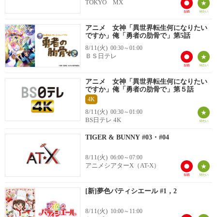
TOKYO MX
アニメ 女神「異世界転生何になりたい
ですか」俺「勇者の肋骨で」第5話
8/11(火)
00:30～01:00
ＢＳ日テレ
アニメ 女神「異世界転生何になりたい
ですか」俺「勇者の肋骨で」第５話
4K
8/11(火)
00:30～01:00
BS日テレ 4K
TIGER & BUNNY #03・#04
8/11(火)
06:00～07:00
アニメシアターX（AT-X）
[新]夢色パティシエール #1，2
8/11(火)
10:00～11:00