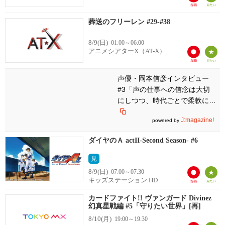
葬送のフリーレン #29-#38
8/9(日)
01:00～06:00
アニメシアターX（AT-X）
声優・岡本信彦インタビュー
#3「声の仕事への信念は大切
にしつつ、時代ごとで柔軟に対
応できる人でありたい」
J:magazine!
powered by
ダイヤのＡ actII-Second Season- #6
見
8/9(日)
07:00～07:30
キッズステーション HD
カードファイト!! ヴァンガード Divinez
幻真星戦編 #5「守りたい世界」[再]
8/10(月)
19:00～19:30