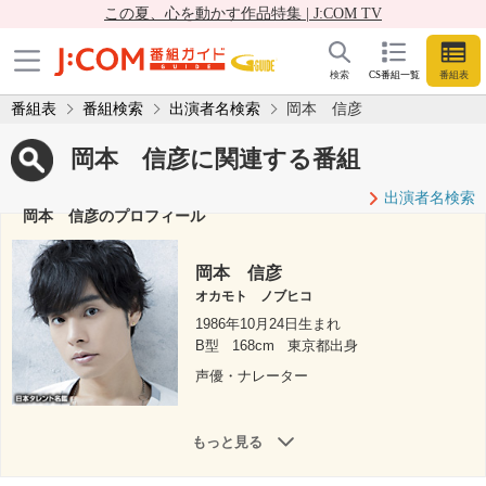
この夏、心を動かす作品特集 | J:COM TV
検索
CS番組一覧
番組表
番組表
番組検索
出演者名検索
岡本 信彦
岡本 信彦に関連する番組
出演者名検索
岡本 信彦のプロフィール
岡本 信彦
オカモト ノブヒコ
1986年10月24日生まれ
B型
168cm
東京都出身
声優・ナレーター
もっと見る