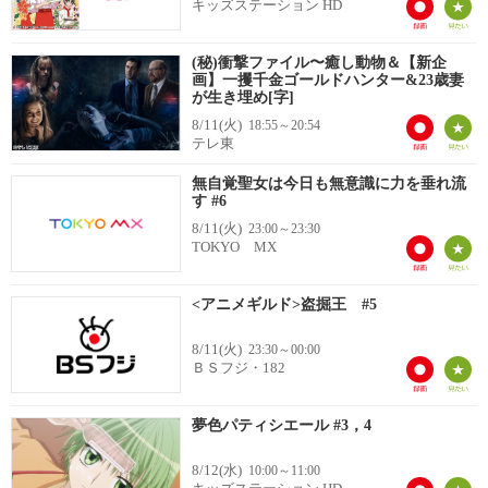
キッズステーション HD
(秘)衝撃ファイル〜癒し動物＆【新企
画】一攫千金ゴールドハンター&23歳妻
が生き埋め[字]
8/11(火)
18:55～20:54
テレ東
無自覚聖女は今日も無意識に力を垂れ流
す #6
8/11(火)
23:00～23:30
TOKYO MX
<アニメギルド>盗掘王 #5
8/11(火)
23:30～00:00
ＢＳフジ・182
夢色パティシエール #3，4
8/12(水)
10:00～11:00