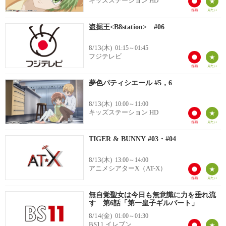
キッズステーション HD
盗掘王<B8station> #06
8/13(木)
01:15～01:45
フジテレビ
夢色パティシエール #5，6
8/13(木)
10:00～11:00
キッズステーション HD
TIGER & BUNNY #03・#04
8/13(木)
13:00～14:00
アニメシアターX（AT-X）
無自覚聖女は今日も無意識に力を垂れ流
す 第6話「第一皇子ギルバート」
8/14(金)
01:00～01:30
BS11 イレブン