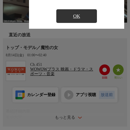
OK
直近の放送
トップ・モデル／魔性の女
8月14日(金)
01:00〜02:40
Ch.451
WOWOWプラス 映画・ドラマ・ス
ポーツ・音楽
カレンダー登録
アプリ視聴
放送前
番組詳細内容
もっと見る
番組内容
1988年 イタリア