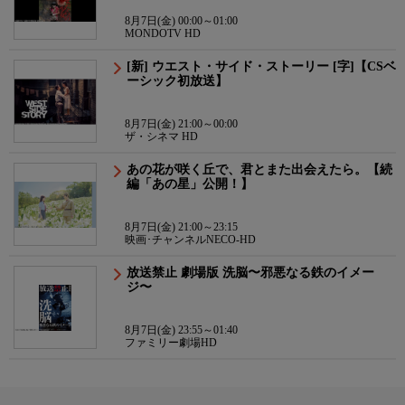
8月7日(金) 00:00～01:00
MONDOTV HD
[新] ウエスト・サイド・ストーリー [字]【CSベ
ーシック初放送】
8月7日(金) 21:00～00:00
ザ・シネマ HD
あの花が咲く丘で、君とまた出会えたら。【続
編「あの星」公開！】
8月7日(金) 21:00～23:15
映画･チャンネルNECO-HD
放送禁止 劇場版 洗脳〜邪悪なる鉄のイメー
ジ〜
8月7日(金) 23:55～01:40
ファミリー劇場HD