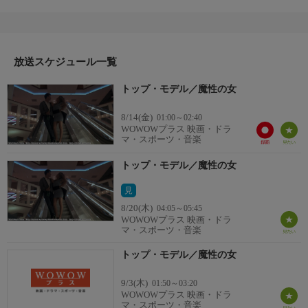
監督：ジョー・ダマト
出演：ジェシカ・ムーア／ジェームズ・サッターフィールド／ア
ル・デュガス／ラウラ・ジェムサー
番組詳細
美貌の女流作家のサラは、コールガールの世界を題材とした小説
放送スケジュール一覧
を執筆するために、編集者のドロシーとコールガールクラブの経
トップ・モデル／魔性の女
営を始めることになった。店は多くの女性キャストを抱え、思い
もよらぬ大盛況となっていく。サラ自身も客を取って、執筆どこ
8/14(金)
01:00～02:40
ろではない人気となるが、次第に快楽のはけ口としての存在であ
WOWOWプラス 映画・ドラ
ることに葛藤を感じ始める。しかも顧客の一人にサラの正体がバ
マ・スポーツ・音楽
レてしまい、脅迫されて…。
トップ・モデル／魔性の女
見
8/20(木)
04:05～05:45
WOWOWプラス 映画・ドラ
マ・スポーツ・音楽
トップ・モデル／魔性の女
9/3(木)
01:50～03:20
WOWOWプラス 映画・ドラ
マ・スポーツ・音楽