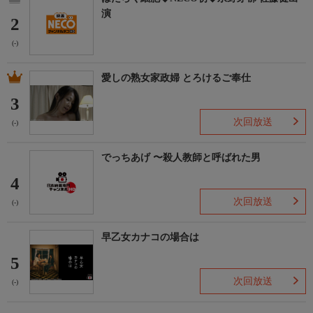
演
2
(-)
愛しの熟女家政婦 とろけるご奉仕
3
次回放送
(-)
でっちあげ 〜殺人教師と呼ばれた男
4
次回放送
(-)
早乙女カナコの場合は
5
次回放送
(-)