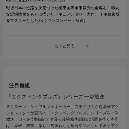
8月15日(土)
06:00～10:45 (285分)
戦後日本の進路を決定づけた極東国際軍事裁判の全容を、膨大
な記録映像をもとに描いたドキュメンタリー大作。［4K修復版
をマスターとした2Kダウンコンバート放送］
もっと見る
注目番組
『エクスペンダブルズ』シリーズ一挙放送
スタローン、シュワルツェネッガー、ステイサムら超豪華アク
ションスターが競演の『エクスペンダブルズ』シリーズを一挙
放送！自らを”消耗品”と名乗る凄腕傭兵部隊の活躍を描く本作
は、爆破、銃撃、激しい肉弾戦など陸海空問わないド派手アク