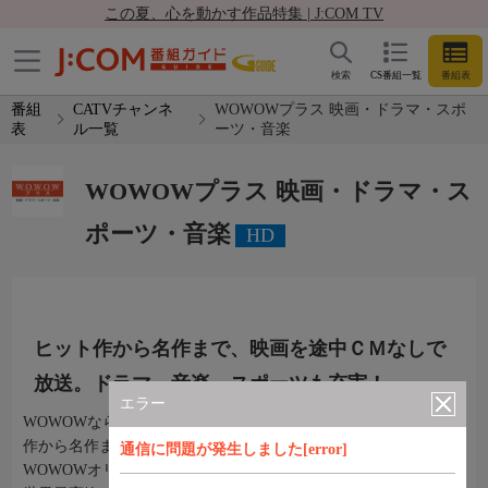
この夏、心を動かす作品特集 | J:COM TV
検索
CS番組一覧
番組表
番組
CATVチャンネ
WOWOWプラス 映画・ドラマ・スポ
表
ル一覧
ーツ・音楽
WOWOWプラス 映画・ドラマ・ス
ポーツ・音楽
HD
ヒット作から名作まで、映画を途中ＣＭなしで
放送。ドラマ、音楽、スポーツも充実！
エラー
WOWOWならではの魅力あふれる番組をお届けします。ヒット
作から名作まで、様々な映画を高画質＆途中CMなしで放送。
通信に問題が発生しました[error]
WOWOWオリジナルドラマ、人気アーティストの音楽ライブ、