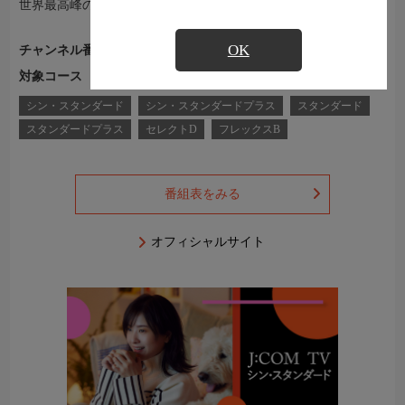
世界最高峰のスポーツも充実。
OK
チャンネル番号
Ch.451
対象コース
J:COM TVコース一覧
シン・スタンダード
シン・スタンダードプラス
スタンダード
スタンダードプラス
セレクトD
フレックスB
番組表をみる
オフィシャルサイト