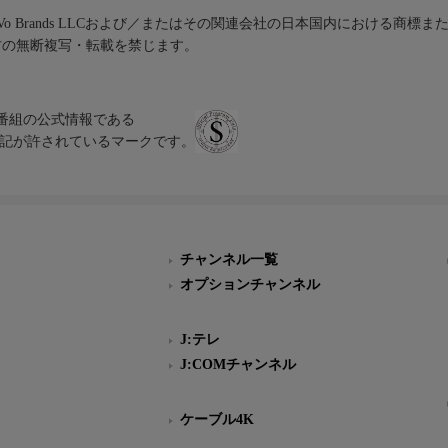
iVo Brands LLCおよび／またはその関連会社の日本国内における商標
材の無断複写・転載を禁じます。
、テレビ番組の公式情報である
スにのみ表記が許されているマークです。
チャンネル一覧
オプションチャンネル
J:テレ
J:COMチャンネル
ケーブル4K