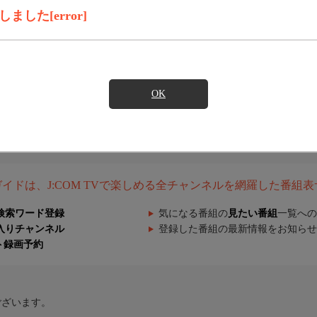
した[error]
OK
組ガイドは、J:COM TVで楽しめる全チャンネルを網羅した番組
検索ワード登録
気になる番組の
見たい番組
一覧への
入りチャンネル
登録した番組の最新情報をお知らせ
ト録画予約
ございます。