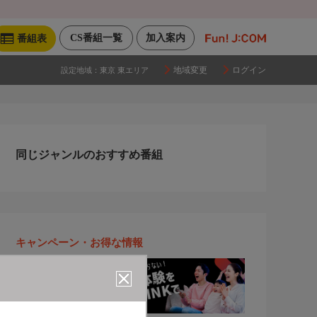
CS番組一覧
加入案内
番組表
地域変更
ログイン
設定地域：
東京 東エリア
同じジャンルのおすすめ番組
キャンペーン・お得な情報