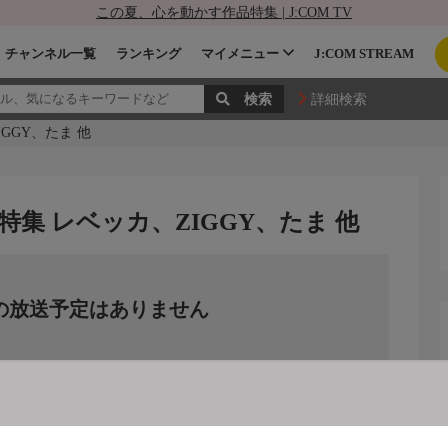
この夏、心を動かす作品特集 | J:COM TV
チャンネル一覧
ランキング
マイメニュー
J:COM STREAM
詳細検索
GGY、たま 他
集 レベッカ、ZIGGY、たま 他
の放送予定はありません