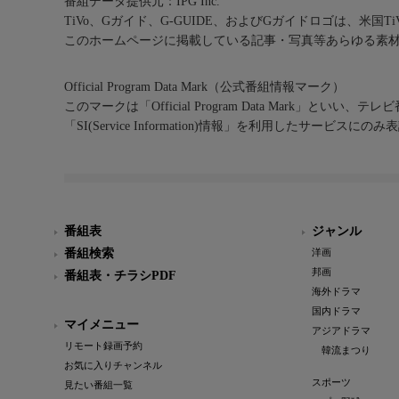
番組データ提供元：IPG Inc.
TiVo、Gガイド、G-GUIDE、およびGガイドロゴは、米国T
このホームページに掲載している記事・写真等あらゆる素
Official Program Data Mark（公式番組情報マーク）
このマークは「Official Program Data Mark」といい
「SI(Service Information)情報」を利用したサービ
番組表
ジャンル
番組検索
洋画
邦画
番組表・チラシPDF
海外ドラマ
国内ドラマ
マイメニュー
アジアドラマ
リモート録画予約
韓流まつり
お気に入りチャンネル
スポーツ
見たい番組一覧