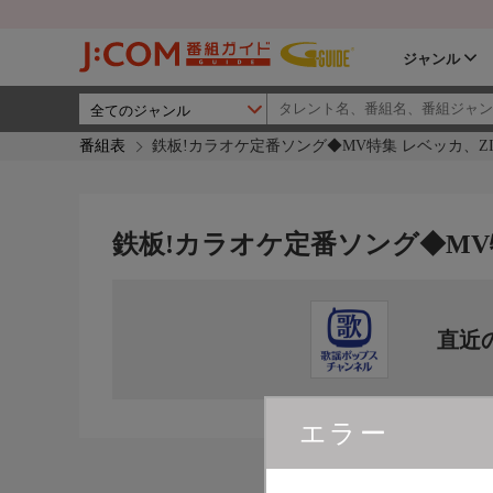
ジャンル
番組表
鉄板!カラオケ定番ソング◆MV特集 レベッカ、ZI
鉄板!カラオケ定番ソング◆MV特
直近
エラー