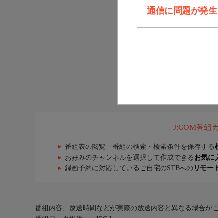
通信に問題が発生しま
J:COM番
番組表の閲覧・番組の検索・検索条件を保存する
お好みのチャンネルを選択して作成できる
お気に
録画予約に対応しているご自宅のSTBへの
リモー
番組内容、放送時間などが実際の放送内容と異なる場合が