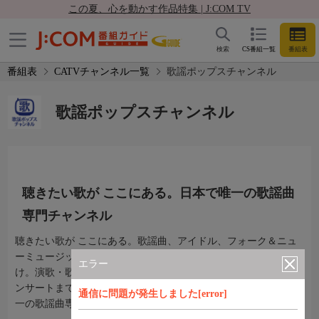
この夏、心を動かす作品特集 | J:COM TV
検索
CS番組一覧
番組表
番組表
CATVチャンネル一覧
歌謡ポップスチャンネル
歌謡ポップスチャンネル
聴きたい歌が ここにある。日本で唯一の歌謡曲
専門チャンネル
聴きたい歌が ここにある。歌謡曲、アイドル、フォーク＆ニュ
ーミュージック、J-POPなどさまざまなジャンルの名曲をお届
エラー
け。演歌・歌謡曲の最新情報や、過去の貴重な映像から最新コ
ンサートまで見逃せない番組が豊富にラインナップ！日本で唯
通信に問題が発生しました[error]
一の歌謡曲専門チャンネルです。