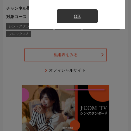
チャンネル番号
Ch.354
OK
対象コース
J:COM TVコース一覧
シン・スタンダードプラス
スタンダード
スタンダードプラス
フレックスA
番組表をみる
オフィシャルサイト