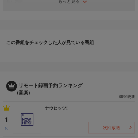
もっと見る
番組内容
2014年8月23日、TUBEの季節“夏”に彼らの“ホーム”横浜スタジア
ムで繰り広げられた真夏の夢の祭典。シングル・ナンバーをはじ
め、おなじみの楽曲が次々に披露されていくさまはまさに“ヒッ
ト・パレード”。ステージを埋め尽くすダンサーのパフォーマン
スや、炎、花火、噴水などの演出が加わってスタジアム全体
が“カーニバル”と化していく。彼らのライブの醍醐味が存分に味
この番組をチェックした人が見ている番組
わえる見どころ満載のライブをお届けする。
番組内容
出演：TUBE
楽曲：だって夏じゃない／SUMMER CITY／ひまわり／Rising
Sun／シャララ／明日への道（Melodies & Memories Ver.）／
EXPERIENCE #9／浪漫の夏／夕方チャンス到来／Miracle Game
リモート録画予約ランキング
／−花火−／シーズン・イン・ザ・サン／Hot Night／ジラされて
(音楽)
熱帯／恋してムーチョ／あー夏休み
08/06更新
収録日：2014年8月23日／収録場所：神奈川 横浜スタジアム
ナウヒッツ!
1
次回放送
(2)