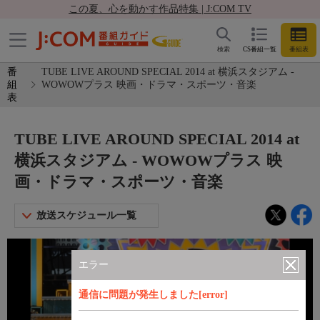
この夏、心を動かす作品特集 | J:COM TV
検索
CS番組一覧
番組表
番
TUBE LIVE AROUND SPECIAL 2014 at 横浜スタジアム -
組
WOWOWプラス 映画・ドラマ・スポーツ・音楽
表
TUBE LIVE AROUND SPECIAL 2014 at
横浜スタジアム - WOWOWプラス 映
画・ドラマ・スポーツ・音楽
放送スケジュール一覧
エラー
通信に問題が発生しました[error]