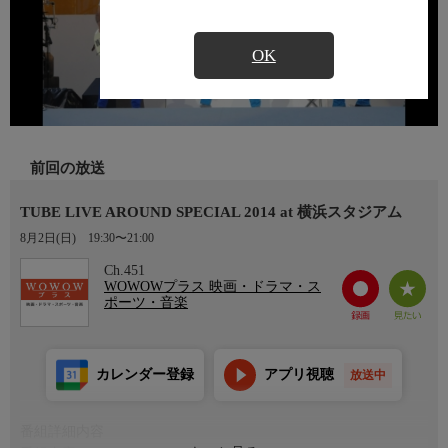
OK
前回の放送
TUBE LIVE AROUND SPECIAL 2014 at 横浜スタジアム
8月2日(日)
19:30〜21:00
Ch.451
WOWOWプラス 映画・ドラマ・ス
ポーツ・音楽
カレンダー登録
アプリ視聴
放送中
番組詳細内容