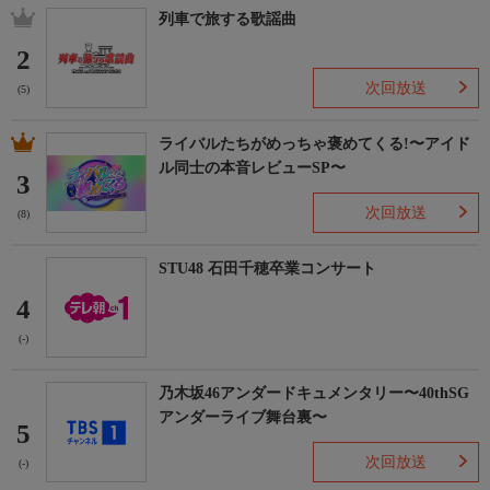
列車で旅する歌謡曲
2
次回放送
(5)
ライバルたちがめっちゃ褒めてくる!〜アイド
ル同士の本音レビューSP〜
3
次回放送
(8)
STU48 石田千穂卒業コンサート
4
(-)
乃木坂46アンダードキュメンタリー〜40thSG
アンダーライブ舞台裏〜
5
次回放送
(-)