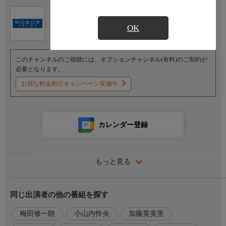
Ch.191
オプション
ＷＯＷＯＷプライム
OK
このチャンネルのご視聴には、オプションチャンネル(有料)のご契約が
必要となります。
お得な料金割引キャンペーン実施中
カレンダー登録
番組名
もっと見る
落第賢者の学院無双〜二度目の転生、Ｓランクチート魔術師冒険
録〜 #6
同じ出演者の他の番組を探す
番組内容
入学式の特別模範戦として、エフタルはアルテナ魔法学院学長に
梅田修一朗
小山内怜央
加藤英美里
して、自身の前世の愛弟子であるマーリンと対峙する。まだエフ