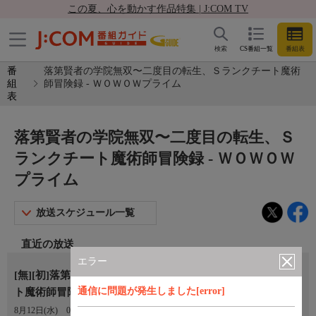
この夏、心を動かす作品特集 | J:COM TV
検索
CS番組一覧
番組表
番
落第賢者の学院無双〜二度目の転生、Ｓランクチート魔術
組
師冒険録 - ＷＯＷＯＷプライム
表
落第賢者の学院無双〜二度目の転生、Ｓ
ランクチート魔術師冒険録 - ＷＯＷＯＷ
プライム
放送スケジュール一覧
直近の放送
エラー
[無][初]落第賢者の学院無双〜二度目の転生、Ｓランクチー
通信に問題が発生しました[error]
ト魔術師冒険録 ＃６
8月12日(水)
00:30〜01:00