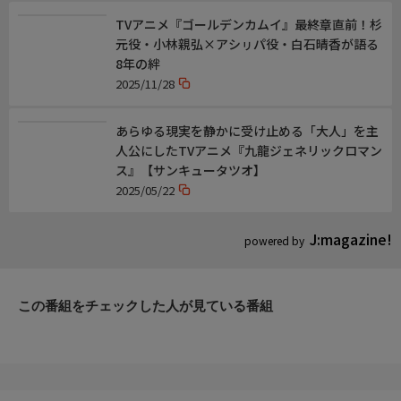
平川大輔(役名:フレイザー）【アニメプライム】
TVアニメ『ゴールデンカムイ』最終章直前！杉
元役・小林親弘×アシㇼパ役・白石晴香が語る
8年の絆
2025/11/28
あらゆる現実を静かに受け止める「大人」を主
人公にしたTVアニメ『九龍ジェネリックロマン
ス』【サンキュータツオ】
2025/05/22
J:magazine!
powered by
この番組をチェックした人が見ている番組