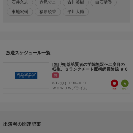
石井久志
赤尾でこ
古川英樹
白石晴香
タルのことを転生した師だと気付いていないマーリン。レベル
６、７の高位魔法を完全無詠唱で応酬し合う２人の戦いは、もは
東地宏樹
福原綾香
平川大輔
やデモンストレーションを超えた異次元の領域へ。矜持を燃やす
マーリンに対し、エフタルもまた雷神皇としての本気を見せ始め
る。誇りを懸けた激突は、さらに加熱しーー。
出演／関連情報
(日本)
放送スケジュール一覧
【原作】白石新・けんたろう・魚デニム（掲載 「マンガＵ
Ｐ！」スクウェア・エニックス刊)
[無][初]落第賢者の学院無双〜二度目の
【監督】石井久志
転生、Ｓランクチート魔術師冒険録 ＃６
【シリーズ構成】赤尾でこ
無
【キャラクターデザイン】古川英樹
8/12(水)
00:30～01:00
【アニメーション制作】EMTスクエアード
ＷＯＷＯＷプライム
【声の出演】梅田修一朗（役名：エフタル）、小山内怜央（役
名：アナスタシア）、白石晴香（役名：マーリン）、東地宏樹
（役名：エフタル(賢者/老人))、
出演者の関連記事
福原綾香（役名：エフタル(幼少期))、加藤英美里(役名:イリア)、