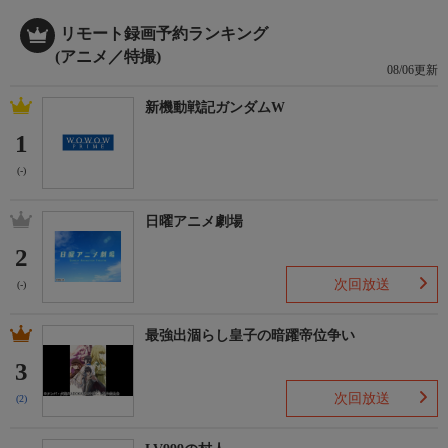
リモート録画予約ランキング
(アニメ／特撮)
08/06更新
新機動戦記ガンダムW
1
(-)
日曜アニメ劇場
2
次回放送
(-)
最強出涸らし皇子の暗躍帝位争い
3
次回放送
(2)