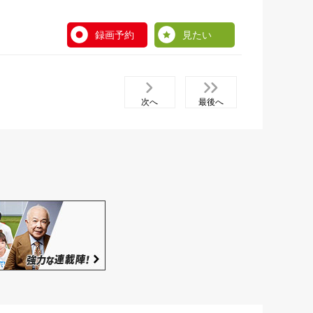
録画予約
見たい
次へ
最後へ