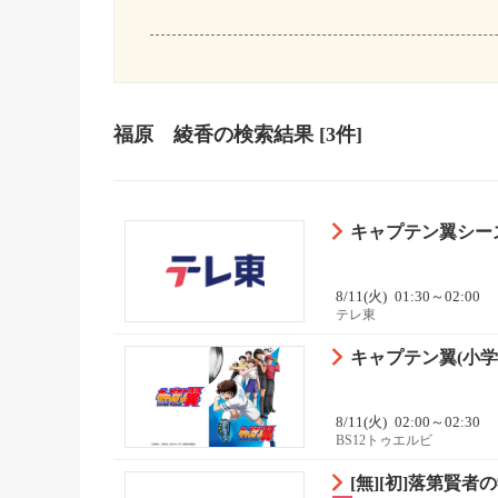
福原 綾香
の検索結果
[3件]
キャプテン翼シーズ
8/11(火)
01:30～02:00
テレ東
キャプテン翼(小学
8/11(火)
02:00～02:30
BS12トゥエルビ
[無][初]落第賢