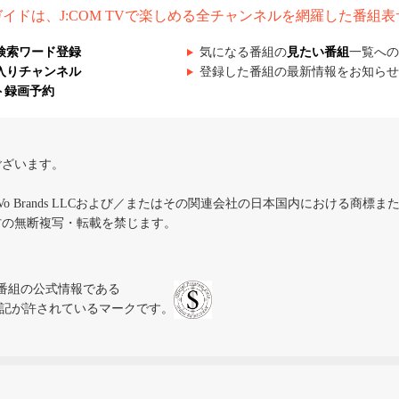
組ガイドは、J:COM TVで楽しめる全チャンネルを網羅した番組
検索ワード登録
気になる番組の
見たい番組
一覧への
入りチャンネル
登録した番組の最新情報をお知らせ
ト録画予約
ございます。
iVo Brands LLCおよび／またはその関連会社の日本国内における商標
材の無断複写・転載を禁じます。
、テレビ番組の公式情報である
スにのみ表記が許されているマークです。