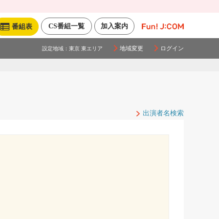
CS番組一覧
加入案内
番組表
地域変更
ログイン
設定地域：
東京 東エリア
出演者名検索