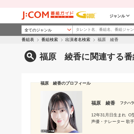
ジャンル
番組表
番組検索
出演者名検索
福原 綾香
福原 綾香に関連する番
福原 綾香のプロフィール
福原 綾香
フクハ
12年31月日生まれ
O
声優・ナレーター 歌