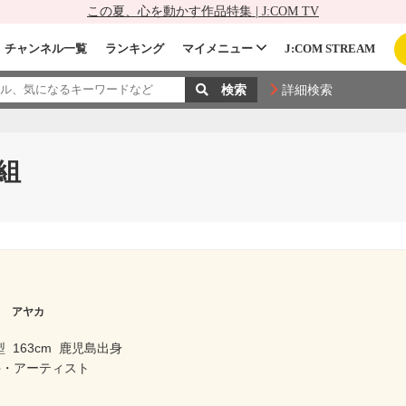
この夏、心を動かす作品特集 | J:COM TV
チャンネル一覧
ランキング
マイメニュー
J:COM STREAM
詳細検索
組
ラ アヤカ
型
163cm
鹿児島出身
手・アーティスト