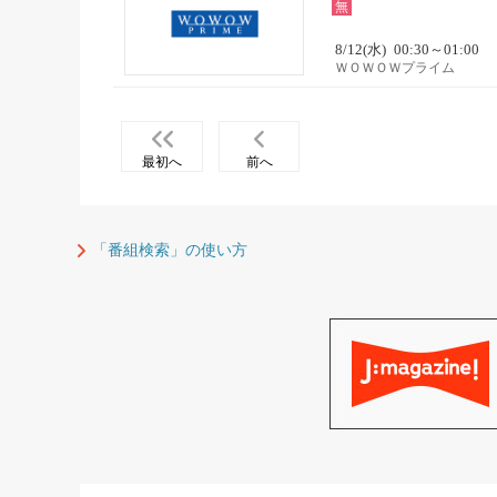
無
8/12(水)
00:30～01:00
ＷＯＷＯＷプライム
最初へ
前へ
「番組検索」の使い方