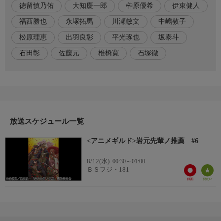
徳留慎乃佑
大知慶一郎
榊原優希
伊東健人
栖鳳中学三年生の岩元胡堂は軍の訓令により全国各地へ調査に赴
く。
福西勝也
永塚拓馬
川瀬敏文
中嶋敦子
だが彼が往く先々では常に特殊な力を持った人間、「能力者」が
松原理恵
出羽良彰
平光琢也
坂泰斗
いて…!?
石田彰
佐藤元
椎橋寛
石塚徹
岩元を待ち受ける様々な怪奇と「能力者」たち。
彼らに学園への「推薦状」を差し出す岩元の真意とは…。
番組内容2
怪奇と超常現象、そして「能力者」の存在−。
彼らの時代を解き明かす、浪漫奇譚開幕!
放送スケジュール一覧
出演者
<アニメギルド>岩元先輩ノ推薦 #6
岩元胡堂:坂泰斗
8/12(水)
原町海:榊原優希
00:30～01:00
ＢＳフジ・181
天羽総一郎:伊東健人
橘城某居:石田彰
奥秋雄弐:福西勝也
青沼静馬:永塚拓馬
佐々眼流雨:佐藤元