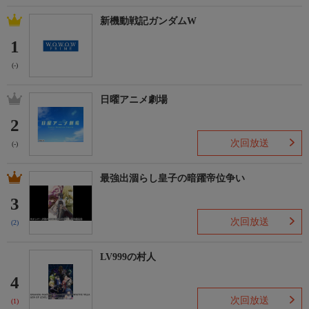
新機動戦記ガンダムW
1
(-)
日曜アニメ劇場
2
次回放送
(-)
最強出涸らし皇子の暗躍帝位争い
3
次回放送
(2)
LV999の村人
4
次回放送
(1)