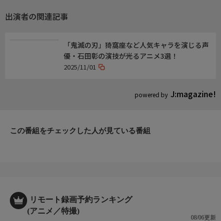
淡魂瑞火:徳留慎乃佑
出演者の関連記事
制作
原作:椎橋寛(集英社「ウルトラジャンプ」連載)
「鬼滅の刃」猗窩座など人気キャラを演じる声
優・石田彰の演技が光るアニメ3選！
監督:川瀬敏文
2025/11/01
シリーズ構成:大知慶一郎
キャラクターデザイン:中嶋敦子
J:magazine!
色彩設計:門脇由佳
powered by
美術監督:関口輝(インスパイアード)
撮影監督:畦坪賢
CGディレクター:大嶋慎介
この番組をチェックした人が見ている番組
編集:松原理恵
音楽:出羽良彰 石塚徹
音響監督:平光琢也
音響制作:HALF H・P STUDIO
アニメーション制作:スタジオディーン
リモート録画予約ランキング
(アニメ／特撮)
08/06更新