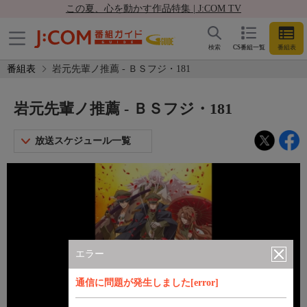
この夏、心を動かす作品特集 | J:COM TV
検索
CS番組一覧
番組表
番組表
岩元先輩ノ推薦 - ＢＳフジ・181
岩元先輩ノ推薦 - ＢＳフジ・181
放送スケジュール一覧
エラー
通信に問題が発生しました[error]