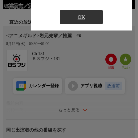
OK
直近の放送
<アニメギルド>岩元先輩ノ推薦 #6
8月12日(水)
00:30〜01:00
Ch.181
ＢＳフジ・181
カレンダー登録
アプリ視聴
放送前
番組内容
もっと見る
1910年代…
大日本帝国陸軍により設立された学校−陸軍栖鳳中学−。
そこは軍事利用可能な力を手に入れるべく超常現象を収集・研究
同じ出演者の他の番組を探す
する特殊な機関だった。