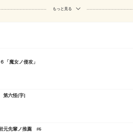
もっと見る
＃６「魔女ノ侵攻」
第六怪[字]
岩元先輩ノ推薦 #6