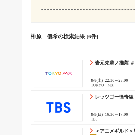
榊原 優希
の検索結果
[6件]
岩元先輩ノ推薦 
8/8(土)
22:30～23:00
TOKYO MX
レッツゴー怪奇組 
8/9(日)
16:30～17:00
TBS
＜アニメギルド＞