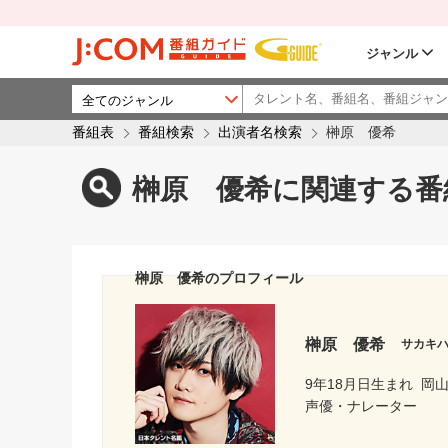
ジャンル
番組表
番組検索
出演者名検索
榊原 優希
榊原 優希に関連する番
榊原 優希のプロフィール
榊原 優希
サカキ
9年18月日生まれ
岡
声優・ナレーター