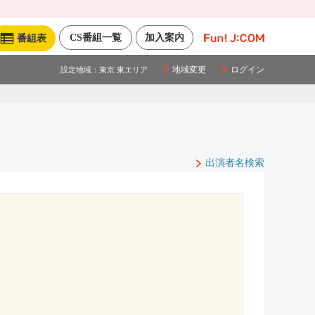
CS番組一覧
加入案内
番組表
地域変更
ログイン
設定地域：
東京 東エリア
出演者名検索