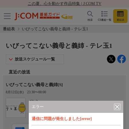
この夏、心を動かす作品特集 | J:COM TV
検索
CS番組一覧
番組表
番組表
いびってこない義母と義姉 - テレ玉1
いびってこない義母と義姉 - テレ玉1
放送スケジュール一覧
直近の放送
いびってこない義母と義姉[S]
8月12日(水)
23:30〜00:00
Ch.3
テレ玉1
エラー
通信に問題が発生しました[error]