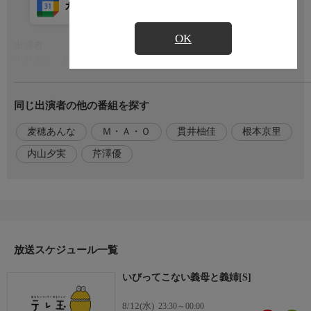
カレンダー登録
アプリ視聴
放送前
OK
出演者
もっと見る
中村美冶：鈴木日菜 鴻蔵てる：くじら 鴻蔵まりか：芹澤優 鴻蔵
ありさ：貫井柚佳 グングニル：麦穂あんな 鴻蔵 弥栄子：根本京
里 名護：内山夕実 三ツ矢:M・A・O
同じ出演者の他の番組を探す
番組概要(2)
麦穂あんな
Ｍ・Ａ・Ｏ
貫井柚佳
根本京里
日々が心にしみるハートフルギャップコメディ開幕!
内山夕実
芹澤優
番組概要
とある名家の庶子である中村美冶は、母と二人、貧しくも幸せに
暮らしていた。そんなある日、最愛の母が他界し、鴻蔵家の本家
に引き取られることに。そこで美冶を待っていたのは、義母のて
ると義姉のまりかとありさ。『お義母様もお義姉様も妾の子が憎
いはず・・・どんな仕打ちも受け入れましょう──！！』覚悟を
放送スケジュール一覧
決める美冶であったが、恐ろしいはずの義母と義姉は・・・「い
びってこない」！？優しくて温かい新しい家族との
いびってこない義母と義姉[S]
8/12(水)
23:30～00:00