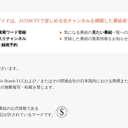
組ガイドは、J:COM TVで楽しめる全チャンネルを網羅した番組
検索ワード登録
気になる番組の
見たい番組
一覧への
入りチャンネル
登録した番組の最新情報をお知らせ
ト録画予約
ございます。
iVo Brands LLCおよび／またはその関連会社の日本国内における商標
材の無断複写・転載を禁じます。
、テレビ番組の公式情報である
スにのみ表記が許されているマークです。