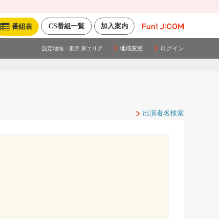
CS番組一覧
加入案内
番組表
地域変更
ログイン
設定地域：
東京 東エリア
出演者名検索