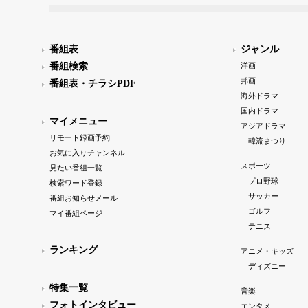
番組表
ジャンル
番組検索
洋画
邦画
番組表・チラシPDF
海外ドラマ
国内ドラマ
マイメニュー
アジアドラマ
リモート録画予約
韓流まつり
お気に入りチャンネル
スポーツ
見たい番組一覧
プロ野球
検索ワード登録
サッカー
番組お知らせメール
ゴルフ
マイ番組ページ
テニス
ランキング
アニメ・キッズ
ディズニー
特集一覧
音楽
フォトインタビュー
エンタメ