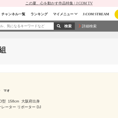
この夏、心を動かす作品特集 | J:COM TV
チャンネル一覧
ランキング
マイメニュー
J:COM STREAM
詳細検索
組
チ マオ
O型
158cm
大阪府出身
ナレーター リポーター DJ