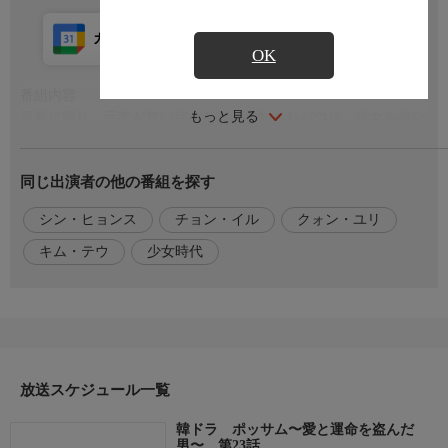
カレンダー登録
アプリ視聴
放送前
OK
番組内容
もっと見る
屋敷に帰り、元妻が舞い戻ったことを知ったバウは、彼女を追い
出そうとする。両班だと名乗る元妻を擁護する母に対し、バウは
仕方なくスギョンが翁主だと告げる。バウの母がスギョンを認め
同じ出演者の他の番組を探す
たことで進退窮まった元妻は、スギョンが生きていることを知ら
ないイチョムのもとに駆け込む。その後、バウの屋敷に現れたイ
シン・ヒョンス
チョン・イル
クォン・ユリ
チョム。スギョンは堂々とイチョムの前に姿を現し…。
キム・テウ
少女時代
出演者
チョン・イル、クォン・ユリ(少女時代)、シン・ヒョンス、キ
ム・テウ
おことわり
番組の内容と放送時間は変更になる場合があります。
放送スケジュール一覧
韓ドラ ポッサム〜愛と運命を盗んだ
男〜 第23話