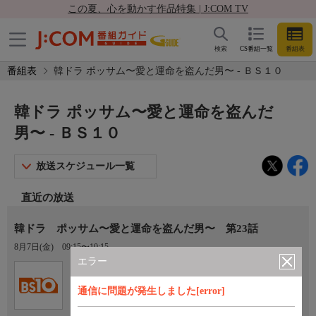
この夏、心を動かす作品特集 | J:COM TV
検索
CS番組一覧
番組表
番組表
韓ドラ ポッサム〜愛と運命を盗んだ男〜 - ＢＳ１０
韓ドラ ポッサム〜愛と運命を盗んだ
男〜 - ＢＳ１０
放送スケジュール一覧
直近の放送
韓ドラ ポッサム〜愛と運命を盗んだ男〜 第23話
8月7日(金)
09:15〜10:15
エラー
Ch.200
ＢＳ１０
通信に問題が発生しました[error]