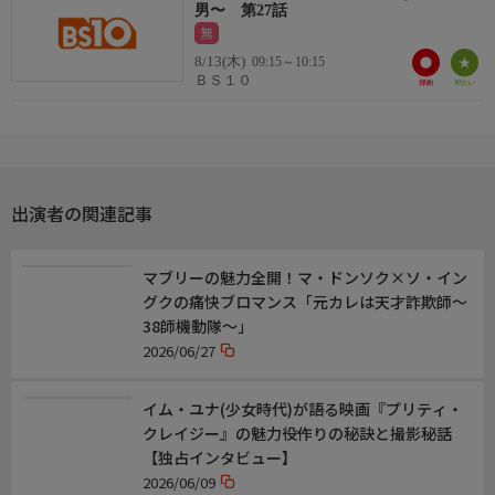
男〜 第27話
無
8/13(木)
09:15～10:15
ＢＳ１０
出演者の関連記事
マブリーの魅力全開！マ・ドンソク×ソ・イン
グクの痛快ブロマンス「元カレは天才詐欺師〜
38師機動隊〜」
2026/06/27
イム・ユナ(少女時代)が語る映画『プリティ・
クレイジー』の魅力――役作りの秘訣と撮影秘話
【独占インタビュー】
2026/06/09