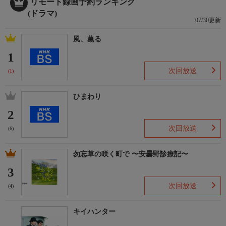
リモート録画予約ランキング
(ドラマ)
07/30更新
風、薫る
1
次回放送
(1)
ひまわり
2
次回放送
(6)
勿忘草の咲く町で 〜安曇野診療記〜
3
次回放送
(4)
キイハンター