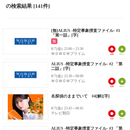
の検索結果
[141件]
[無]ALIUS -特定事象捜査ファイル- #1
「第一話」[字]
無
8/7(金)
23:00～23:30
ＷＯＷＯＷプライム
ALIUS -特定事象捜査ファイル- #2 「第
二話」[字]
8/7(金)
23:30～00:00
ＷＯＷＯＷプライム
名探偵のままでいて #4[解][字]
8/7(金)
23:45～00:45
テレビ朝日
ALIUS -特定事象捜査ファイル- #3 「第