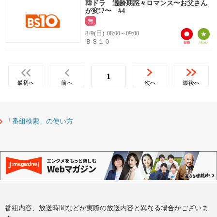
韓ドラ 適齢期惑々ロマンス〜お父さん
が変!?〜 #4
無
8/9(日)
08:00～09:00
ＢＳ１０
1
最初へ
前へ
次へ
最後へ
「番組検索」の使い方
番組内容、放送時間などが実際の放送内容と異なる場合がございま