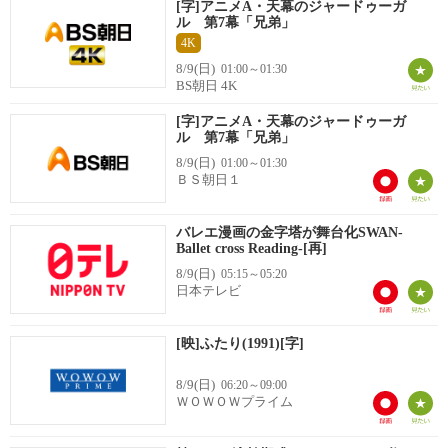
[字]アニメA・天幕のジャードゥーガ
ル 第7幕「兄弟」
4K
8/9(日)
01:00～01:30
BS朝日 4K
[字]アニメA・天幕のジャードゥーガ
ル 第7幕「兄弟」
8/9(日)
01:00～01:30
ＢＳ朝日１
バレエ漫画の金字塔が舞台化SWAN-
Ballet cross Reading-[再]
8/9(日)
05:15～05:20
日本テレビ
[映]ふたり(1991)[字]
8/9(日)
06:20～09:00
ＷＯＷＯＷプライム