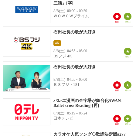
三話」[字]
8/8(土)
00:00～00:30
ＷＯＷＯＷプライム
石田社長の歌が大好き
4K
8/8(土)
04:55～05:00
BSフジ 4K
石田社長の歌が大好き
8/8(土)
04:55～05:00
ＢＳフジ・181
バレエ漫画の金字塔が舞台化SWAN-
Ballet cross Reading-[再]
8/8(土)
05:19～05:24
日本テレビ
カラオケ人気ソング◇歌謡決定版#277