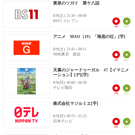
黄泉のツガイ 第十八話
8/8(土)
23:30～00:00
BS11 イレブン
アニメ MAO（19）「海底の社」[字]
8/8(土)
23:45～00:11
NHK東京 総合
天幕のジャードゥーガル #7【イマニメ
ーション】[デ][字]
8/9(日)
00:00～00:30
テレビ朝日
株式会社マジルミエ[字]
8/9(日)
00:55～01:25
日本テレビ