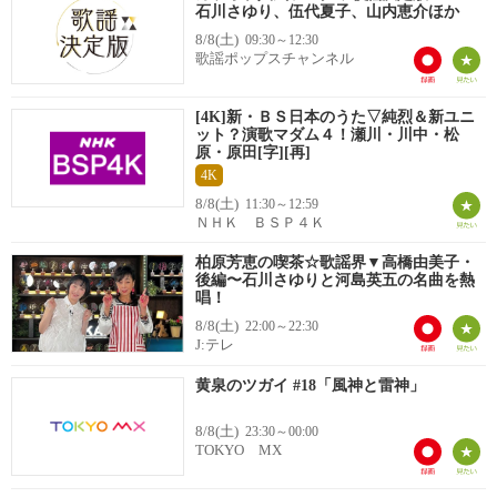
石川さゆり、伍代夏子、山内恵介ほか
8/8(土)
09:30～12:30
歌謡ポップスチャンネル
[4K]新・ＢＳ日本のうた▽純烈＆新ユニ
ット？演歌マダム４！瀬川・川中・松
原・原田[字][再]
4K
8/8(土)
11:30～12:59
ＮＨＫ ＢＳＰ４Ｋ
柏原芳恵の喫茶☆歌謡界▼高橋由美子・
後編〜石川さゆりと河島英五の名曲を熱
唱！
8/8(土)
22:00～22:30
J:テレ
黄泉のツガイ #18「風神と雷神」
8/8(土)
23:30～00:00
TOKYO MX