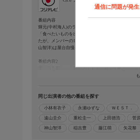
Ch.8
フジテレビ
通信に問題が発生しま
番組内容
輝元(中村海人)のラジオ番組に、ご当地アイドル“
「食べたいものを出すし、自分は元副住職だから人
たが、メンバーの1人・エリナ(向井怜衣)がその言
山智洋)は屋台自慢のフレンチトーストをふるまう
番組内容2
重い口を開く。「私、アイドルやめようかと」。彼
出演者
遠海翔太…神山智洋
方丈輝元…中村海人
同じ出演者の他の番組を探す
小林有衣子
永瀬ゆずな
ＷＥＳＴ．
榊星羅…永瀬ゆずな
藤間渉…矢花黎
遠山圭介
重松圭一
上田徳浩
菅
神山智洋
稲吉豊
藤江萌
矢花黎
神崎エリナ…向井怜衣
三浦咲希…藤江萌