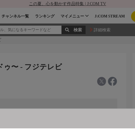
この夏、心を動かす作品特集 | J:COM TV
チャンネル一覧
ランキング
マイメニュー
J:COM STREAM
詳細検索
ビ
ゥ〜 - フジテレビ