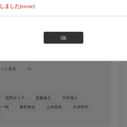
録画予約
見たい
した[error]
ビーチサイド"の3人がゲスト出演する。収録後、3人に対し
生相談にも乗る」とちゃっかり屋台の宣伝をする輝元だっ
葉に反応する。その夜、1人で屋台に訪れるエリナ。翔太(神
OK
が、なぜかエリナの表情が浮かない。するとエリナが
女が抱える悩みとは…?
もっと見る
浅野ゆう子
斎藤嘉久
中村海人
原一樹
勝村政信
山本亜依
向井怜衣