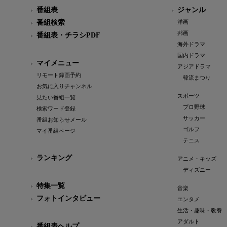
https://www.tokai-tv.com/midnight_yatai2/
番組表
ジャンル
番組検索
洋画
【公式X】
邦画
番組表・チラシPDF
https://x.com/tokaitv_dodra
海外ドラマ
国内ドラマ
マイメニュー
【公式Instagram】
アジアドラマ
リモート録画予約
https://www.instagram.com/new_dodora_tokaitv/
韓流まつり
お気に入りチャンネル
スポーツ
見たい番組一覧
【公式TikTok】
プロ野球
検索ワード登録
https://www.tiktok.com/@dodra_tokaitv
サッカー
番組お知らせメール
ゴルフ
マイ番組ページ
テニス
ランキング
アニメ・キッズ
ディズニー
特集一覧
音楽
フォトインタビュー
エンタメ
生活・趣味・教養
アダルト
番組表ヘルプ