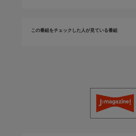
河岸薫…山本亜依
鏑矢丈二…勝村政信
李桂華…浅野ゆう子
この番組をチェックした人が見ている番組
スタッフ
【脚本】
A・ロックマン
【音楽】
菅原一樹
【主題歌】
WEST.「BIG LOVE SONG」(ELOV-Label)
【演出】
山口龍大朗
【チーフプロデューサー】
稲吉豊(東海テレビ) 上田徳浩(NTTドコモ)