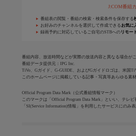
J:COM番
【コーディネート】
重松圭一(g)
番組表の閲覧・番組の検索・検索条件を保存する
お好みのチャンネルを選択して作成できる
お気に
スタッフ2
録画予約に対応しているご自宅のSTBへの
リモー
【プロデューサー】
遠山圭介(東海テレビ)
高橋亮(NTTドコモ)
永長朋恵(NTTドコモ)
番組内容、放送時間などが実際の放送内容と異なる場合が
小林有衣子(イースト・フィルム)
番組データ提供元：IPG Inc.
斎藤嘉久(イースト)
TiVo、Gガイド、G-GUIDE、およびGガイドロゴは、米国T
江口きぬえ(イースト)
このホームページに掲載している記事・写真等あらゆる素
【制作協力】
Official Program Data Mark（公式番組情報マーク）
イースト・フィルム
このマークは「Official Program Data Mark」といい
「SI(Service Information)情報」を利用したサービ
【制作著作】
東海テレビ/NTTドコモ
ご案内
【公式サイト】