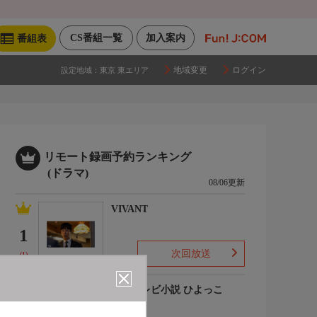
CS番組一覧
加入案内
番組表
地域変更
ログイン
設定地域：
東京 東エリア
リモート録画予約ランキング
(ドラマ)
08/06更新
VIVANT
1
次回放送
(1)
連続テレビ小説 ひよっこ
2