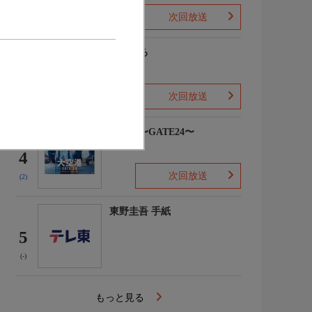
次回放送
(-)
風、薫る
3
次回放送
(3)
大空港〜GATE24〜
4
次回放送
(2)
東野圭吾 手紙
5
(-)
もっと見る