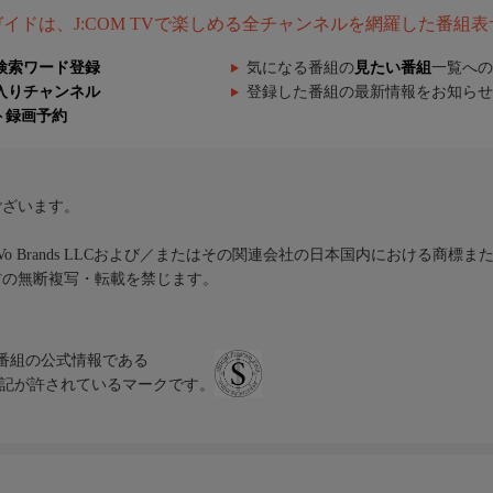
組ガイドは、J:COM TVで楽しめる全チャンネルを網羅した番組
検索ワード登録
気になる番組の
見たい番組
一覧への
入りチャンネル
登録した番組の最新情報をお知らせ
ト録画予約
ございます。
iVo Brands LLCおよび／またはその関連会社の日本国内における商標
材の無断複写・転載を禁じます。
、テレビ番組の公式情報である
スにのみ表記が許されているマークです。