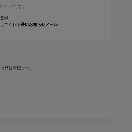
表サイトです。
登録
してくれる
番組お知らせメール
または登録商標です。