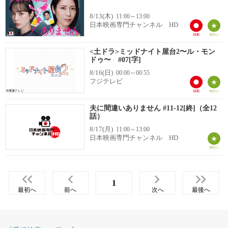
8/13(木)
11:00～13:00
日本映画専門チャンネル HD
<土ドラ>ミッドナイト屋台2〜ル・モン
ドゥ〜 #07[字]
8/16(日)
00:00～00:55
フジテレビ
夫に間違いありません #11-12[終]（全12
話）
8/17(月)
11:00～13:00
日本映画専門チャンネル HD
1
最初へ
前へ
次へ
最後へ