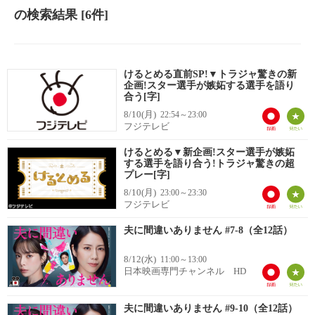
の検索結果
[6件]
けるとめる直前SP!▼トラジャ驚きの新
企画!スター選手が嫉妬する選手を語り
合う[字]
8/10(月)
22:54～23:00
フジテレビ
けるとめる▼新企画!スター選手が嫉妬
する選手を語り合う!トラジャ驚きの超
プレー[字]
8/10(月)
23:00～23:30
フジテレビ
夫に間違いありません #7-8（全12話）
8/12(水)
11:00～13:00
日本映画専門チャンネル HD
夫に間違いありません #9-10（全12話）