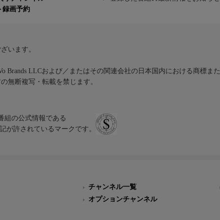
ト録画予約
ございます。
iVo Brands LLCおよび／またはその関連会社の日本国内における商標
材の無断複写・転載を禁じます。
、テレビ番組の公式情報である
スにのみ表記が許されているマークです。
チャンネル一覧
オプションチャンネル