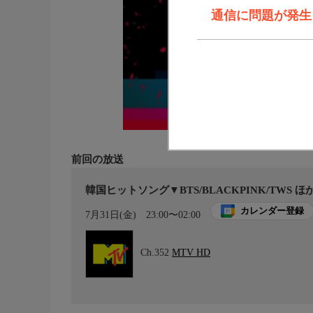
通信に問題が発生しま
前回の放送
韓国ヒットソング▼BTS/BLACKPINK/TWS ほ
カレンダー登録
7月31日(金)
23:00〜02:00
Ch.352
MTV HD