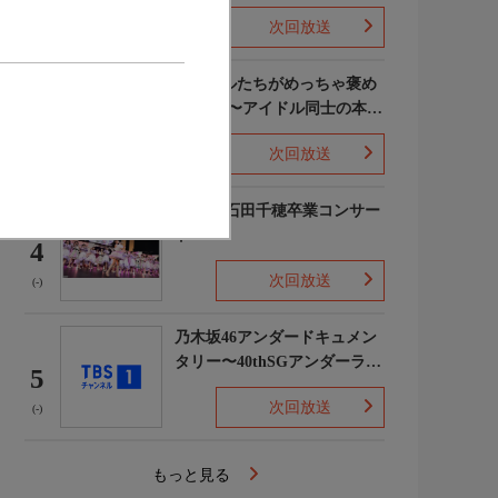
次回放送
(5)
ライバルたちがめっちゃ褒め
てくる!〜アイドル同士の本音
3
レビューSP〜
次回放送
(8)
STU48 石田千穂卒業コンサー
ト
4
次回放送
(-)
乃木坂46アンダードキュメン
タリー〜40thSGアンダーライ
5
ブ舞台裏〜
次回放送
(-)
もっと見る