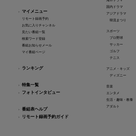
海外ドラマ
国内ドラマ
マイメニュー
アジアドラマ
リモート録画予約
韓流まつり
お気に入りチャンネル
スポーツ
見たい番組一覧
プロ野球
検索ワード登録
サッカー
番組お知らせメール
ゴルフ
マイ番組ページ
テニス
ランキング
アニメ・キッズ
ディズニー
特集一覧
音楽
フォトインタビュー
エンタメ
生活・趣味・教養
アダルト
番組表ヘルプ
リモート録画予約ガイド