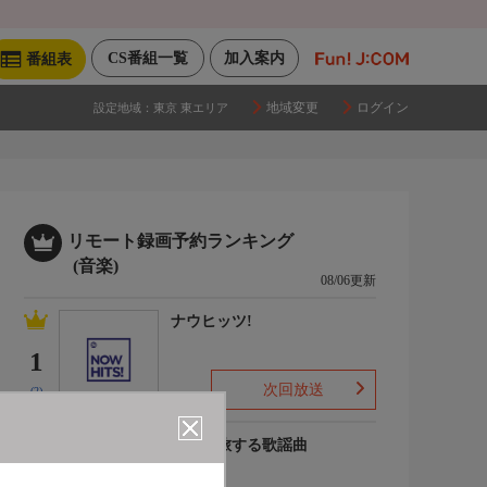
CS番組一覧
加入案内
番組表
地域変更
ログイン
設定地域：
東京 東エリア
リモート録画予約ランキング
(音楽)
08/06更新
ナウヒッツ!
1
次回放送
(2)
列車で旅する歌謡曲
2