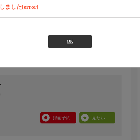
した[error]
OK
か
録画予約
見たい