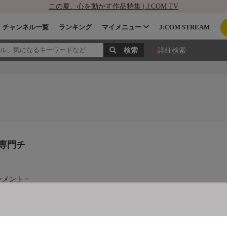
この夏、心を動かす作品特集 | J:COM TV
チャンネル一覧
ランキング
マイメニュー
J:COM STREAM
詳細検索
専門チ
ンメント・
イブ映像、
ネットワー
ンツを日本
ビ、スカパ