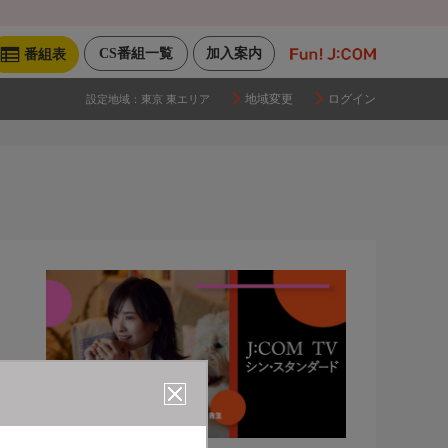
CS番組一覧
加入案内
番組表
地域変更
ログイン
設定地域：
東京 東エリア