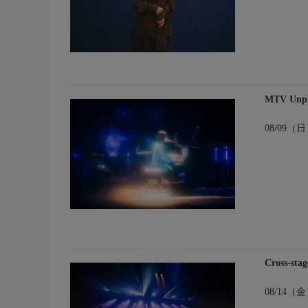
MTV Unpl
08/09（日
Cross-sta
08/14（金