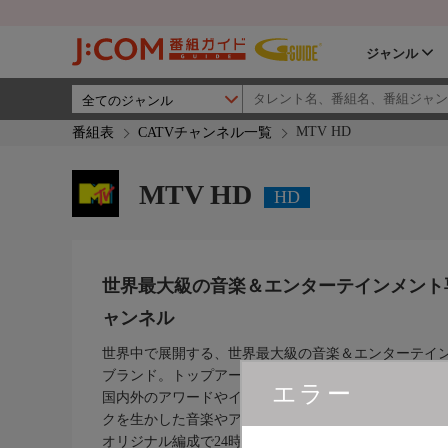
ジャンル
MTV HD
番組表
CATVチャンネル一覧
MTV HD
HD
世界最大級の音楽＆エンターテインメント
ャンネル
世界中で展開する、世界最大級の音楽＆エンターテイ
ブランド。トップアーティストの独占映像や貴重なラ
エラー
国内外のアワードやイベントまで、世界中で展開する
クを生かした音楽やアーティスト関連の多彩なコンテ
オリジナル編成で24時間放送中。全国のケーブルテレ