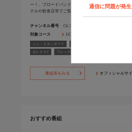
ー！、ブロードバンド放送などを通じて一般のご家庭
通信に問題が発生しま
テルや飲食店等でご覧いただけます。
チャンネル番号
Ch.352
対象コース
J:COM TVコース一覧
シン・スタンダード
シン・スタンダードプラス
スタ
セレクトC
フレックスA
番組表をみる
オフィシャルサ
おすすめ番組