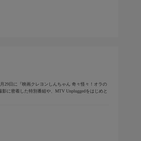
る彼女が、7月29日に『映画クレヨンしんちゃん 奇々怪々！オラの
着した特別番組や、MTV Unpluggedをはじめと