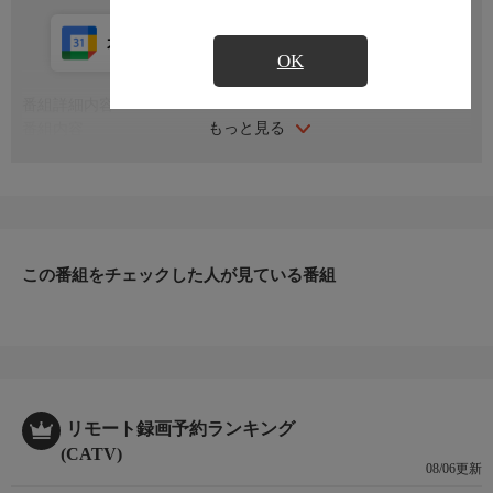
カレンダー登録
アプリ視聴
放送中
OK
番組詳細内容
もっと見る
番組内容
※番組の内容や放送日時は、変更となる場合がございます。
この番組をチェックした人が見ている番組
リモート録画予約ランキング
(CATV)
08/06更新