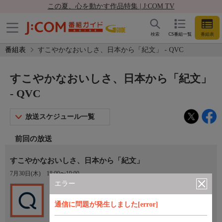
この夏、心を動かす作品特集 | J:COM TV
検索
CS番組一覧
番組表
番組表
すこやかなおいしさ、日本から「紀文」 - QVC
すこやかなおいしさ、日本から「紀文」
- QVC
放送スケジュール一覧
前回の放送
すこやかなおいしさ、日本から「紀文」
7月30日(木)
18:00〜19:00
エラー
Ch.201
QVC
通信に問題が発生しました[error]