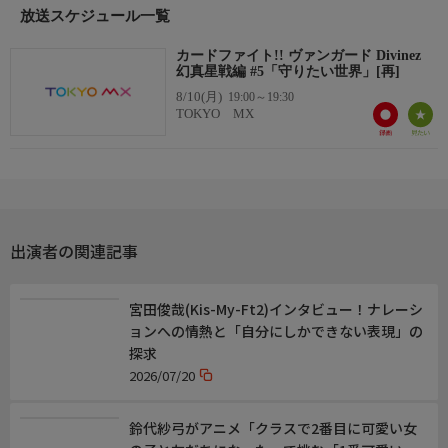
放送スケジュール一覧
【廻間ミチル】佐久間大介
【伏見リュウガ】岡本信彦
カードファイト!! ヴァンガード Divinez
幻真星戦編 #5「守りたい世界」[再]
8/10(月)
19:00～19:30
TOKYO MX
出演者の関連記事
宮田俊哉(Kis-My-Ft2)インタビュー！ナレーシ
ョンへの情熱と「自分にしかできない表現」の
探求
2026/07/20
鈴代紗弓がアニメ「クラスで2番目に可愛い女