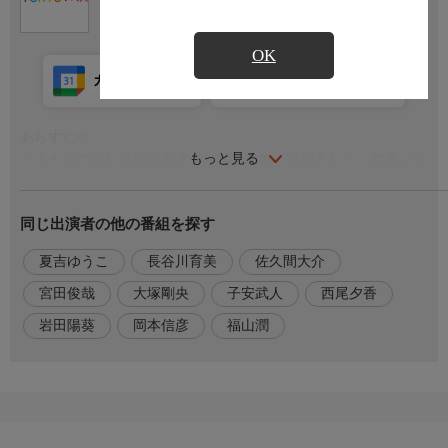
OK
カレンダー登録
アプリ視聴
放送前
あらすじ◇
もっと見る
アキナ達の住む加賀國金澤で、異常現象が観測された。濃霧に包
まれる街、聳え立つ塔。それは幻世界。ーー赫き月の昇る夜、彼
らは“幻影”となる。幻を消し去るか、真に取って代わるか。世界
同じ出演者の他の番組を探す
を取り戻すため、アキナの最後の戦いが幕を開ける!
夏吉ゆうこ
長谷川育美
佐久間大介
出演者
【明導アキナ】宮田俊哉
宮田俊哉
大塚剛央
子安武人
西尾夕香
【ガブエリウス(幻影)】福山潤
岩田陽葵
岡本信彦
福山潤
【石川カナミ】夏吉ゆうこ
【石川クルミ】長谷川育美
【八雲カゲツ】大塚剛央
【ヴェイズルーグ（スマホ)】子安武人
【員弁ナオ】西尾夕香
【西塔ミコト】岩田陽葵