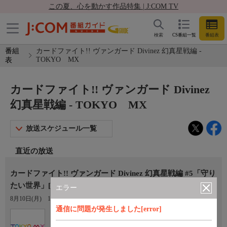
この夏、心を動かす作品特集 | J:COM TV
検索
CS番組一覧
番組表
番組
カードファイト!! ヴァンガード Divinez 幻真星戦編 -
TOKYO MX
表
カードファイト!! ヴァンガード Divinez
幻真星戦編 - TOKYO MX
放送スケジュール一覧
直近の放送
カードファイト!! ヴァンガード Divinez 幻真星戦編 #5「守り
たい世界」[再]
エラー
8月10日(月)
19:00〜19:30
通信に問題が発生しました[error]
Ch.9
TOKYO MX