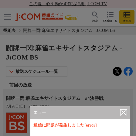
この夏、心を動かす作品特集 | J:COM TV
検索
CS番組一覧
番組表
番組表
闘牌一閃!麻雀エキサイトスタジアム - J:COM BS
闘牌一閃!麻雀エキサイトスタジアム -
J:COM BS
放送スケジュール一覧
前回の放送
闘牌一閃!麻雀エキサイトスタジアム #4決勝戦
7月26日(日)
23:00〜00:00
エラー
Ch.260
J:COM BS
通信に問題が発生しました[error]