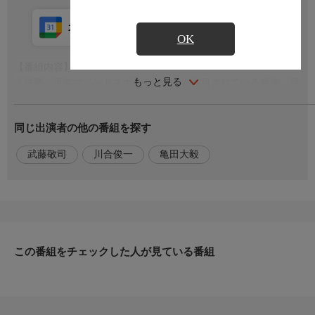
カレンダー登録
アプリ視聴
放送中
OK
【番組内容】
もっと見る
「決勝」近年マインドスポーツとしても注目されている麻雀。目
まぐるしく変化する局面の中で、一瞬の閃きが織りなす興奮と緊
張感。そんな麻雀アスリート同士の真剣勝負から目が離せない。
同じ出演者の他の番組を探す
【公開・放送年】
武藤敬司
川合俊一
亀田大毅
2024年
【出演者】
武藤敬司、川合俊一、亀田大毅 ほか
【Ｘ】
この番組をチェックした人が見ている番組
https://x.com/BS260_official