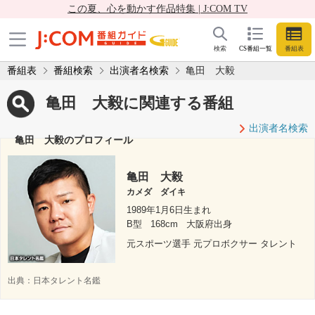
この夏、心を動かす作品特集 | J:COM TV
検索
CS番組一覧
番組表
番組表
番組検索
出演者名検索
亀田 大毅
亀田 大毅に関連する番組
出演者名検索
亀田 大毅のプロフィール
亀田 大毅
カメダ ダイキ
1989年1月6日生まれ
B型
168cm
大阪府出身
元スポーツ選手 元プロボクサー タレント
出典：
日本タレント名鑑