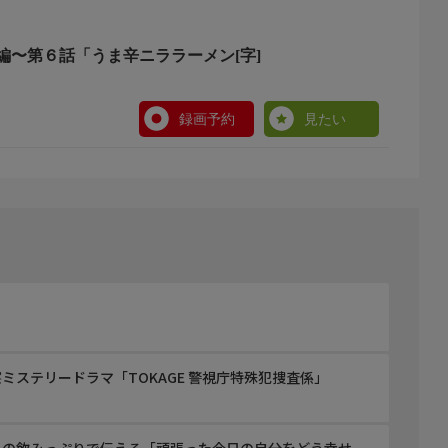
編〜第６話「うま辛ニララーメン[字]
録画予約
見たい
たら」
ミステリードラマ「TOKAGE 警視庁特殊犯捜査係」