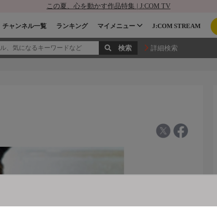
この夏、心を動かす作品特集 | J:COM TV
チャンネル一覧
ランキング
マイメニュー
J:COM STREAM
詳細検索