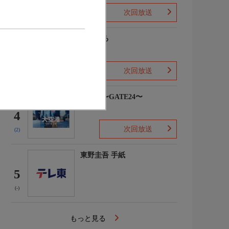
次回放送
(-)
風、薫る
3
次回放送
(3)
大空港〜GATE24〜
4
次回放送
(2)
東野圭吾 手紙
5
(-)
もっと見る