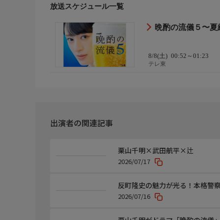
放送スケジュール一覧
カップル男…高木駿佑
晩酌の流儀５〜夏
原作脚本
【脚本】西条みつとし
8/8(土)
00:52～01:23
監督・演出
テレ東
【監督】宮脇亮
音楽
【音楽】渡邊崇
【オープニングテーマ】TenTwenty「夜を飲み干し
出演者の関連記事
【エンディングテーマ】Element Sicks「Hopping」
関連情報
栗山千明×武田航平×辻
【HP】https://www.tv-tokyo.co.jp/banshaku5/
2026/07/17
【公式X】@tx_banshaku
【公式Instagram】@tx_banshaku
反町隆史の魅力が光る！本格警察
【公式TikTok】@tx_banshaku
2026/07/16