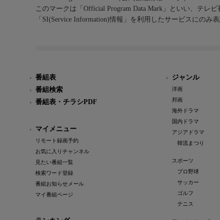
このマークは「Official Program Data Mark」といい
「SI(Service Information)情報」を利用したサービ
番組表
ジャンル
番組検索
洋画
邦画
番組表・チラシPDF
海外ドラマ
国内ドラマ
マイメニュー
アジアドラマ
リモート録画予約
韓流まつり
お気に入りチャンネル
スポーツ
見たい番組一覧
プロ野球
検索ワード登録
サッカー
番組お知らせメール
ゴルフ
マイ番組ページ
テニス