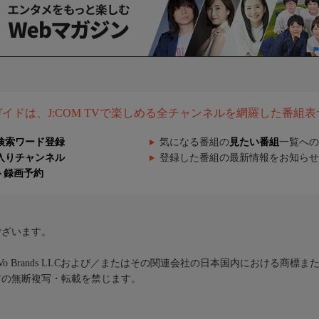
組ガイドは、J:COM TVで楽しめる全チャンネルを網羅した番組
検索ワード登録
気になる番組の
見たい番組
一覧への
入りチャンネル
登録した番組の最新情報をお知らせ
ト録画予約
ございます。
iVo Brands LLCおよび／またはその関連会社の日本国内における商標
材の無断複写・転載を禁じます。