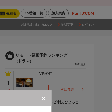
CS番組一覧
加入案内
番組表
地域変更
ログイン
設定地域：
東京 東エリア
リモート録画予約ランキング
(ドラマ)
08/06更新
VIVANT
1
次回放送
(1)
連続テレビ小説 ひよっこ
2