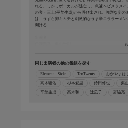
れる。しかしボーカルが逃亡し、急遽ヘビメタメイ
の客・三上(平埜生成)から呼び出され、強烈な姿の
は、うずら卵キムチと刺激的なうま辛ニララーメン
開ける
出演者
伊澤美幸…栗山千明
島村直人…武田航平
富川葵…辻凪子
海野二郎…おかやまはじめ
同じ出演者の他の番組を探す
Element Sicks
TenTwenty
おかやまは
三上光一…平埜生成
バンドマン ギター…伊原卓哉
高木駿佑
杉本愛里
鈴田修也
栗
バンドマン ベース…高木和
平埜生成
高木和
辻凪子
宮脇亮
バンドマン ドラム…山田将司
ボーカル 夏生…押方茉り加
運転手…水野智則
進行役男性…鈴田修也
受付女性…琴花
カップル女…杉本愛里