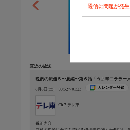
通信に問題が発生しま
直近の放送
晩酌の流儀５〜夏編〜第６話「うま辛ニララーメ
カレンダー登録
8月8日(土)
00:52〜01:23
Ch.7
テレ東
番組内容
究極の晩酌に全てを捧げる伊澤美幸(栗山千明)は