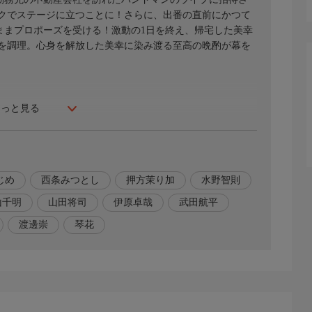
クでステージに立つことに！さらに、出番の直前にかつて
ままプロポーズを受ける！激動の1日を終え、帰宅した美幸
を調理。心身を解放した美幸に染み渡る至高の晩酌が幕を
もっと見る
じめ
西条みつとし
押方茉り加
水野智則
山千明
山田将司
伊原卓哉
武田航平
渡邊崇
琴花