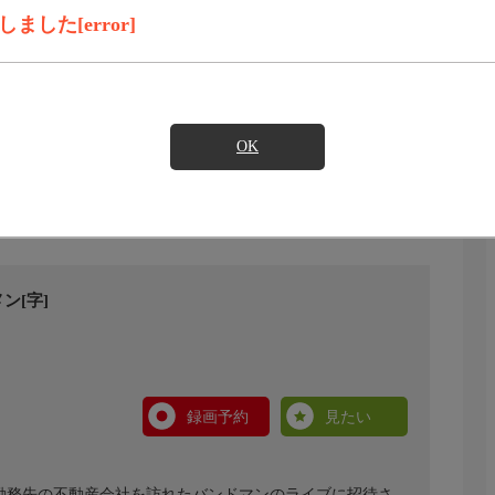
した[error]
OK
ン[字]
録画予約
見たい
、勤務先の不動産会社を訪れたバンドマンのライブに招待さ