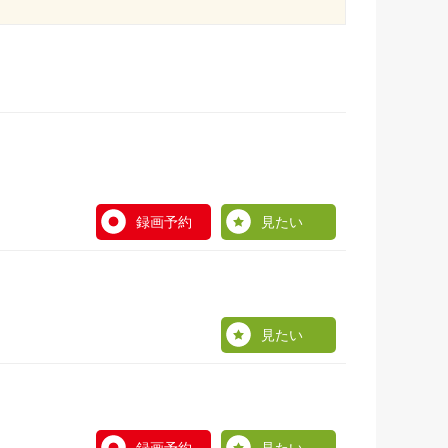
録画予約
見たい
見たい