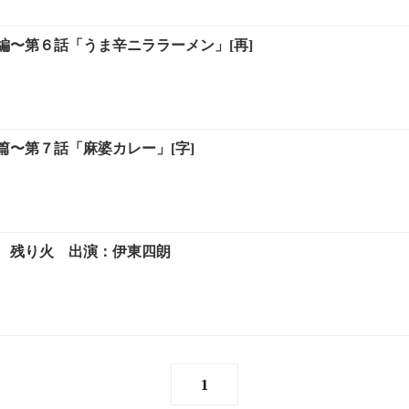
編〜第６話「うま辛ニララーメン」[再]
篇〜第７話「麻婆カレー」[字]
 残り火 出演：伊東四朗
1