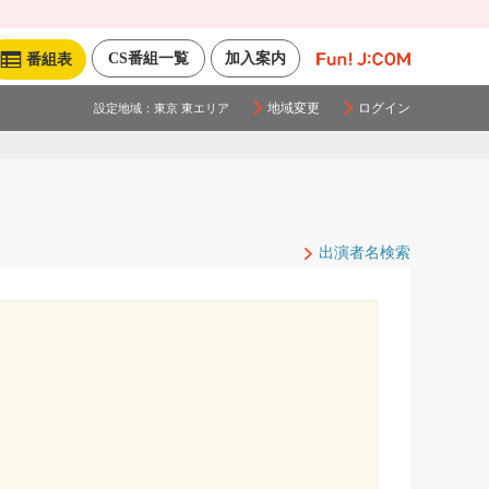
CS番組一覧
加入案内
番組表
地域変更
ログイン
設定地域：
東京 東エリア
出演者名検索