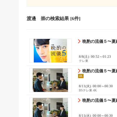
渡邊 崇
の検索結果
[6件]
晩酌の流儀５〜夏
8/8(土)
00:52～01:23
テレ東
晩酌の流儀５〜夏
4K
8/11(火)
00:00～00:30
BSテレ東 4K
晩酌の流儀５〜夏
8/11(火)
00:00～00:30