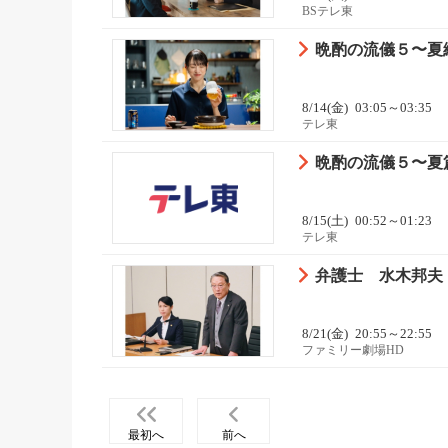
BSテレ東
晩酌の流儀５〜夏
8/14(金)
03:05～03:35
テレ東
晩酌の流儀５〜夏
8/15(土)
00:52～01:23
テレ東
弁護士 水木邦夫
8/21(金)
20:55～22:55
ファミリー劇場HD
最初へ
前へ