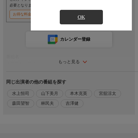
必要となります。
お得な料金割引キャンペーン実施中
OK
カレンダー登録
番組名
もっと見る
火喰鳥を、喰う
番組内容
同じ出演者の他の番組を探す
信州で暮らしていた久喜雄司と夕里子夫妻の平和を揺るがす奇妙
な出来事が相次いで発生。久喜家代々の墓石の文字が何者かによ
水上恒司
山下美月
本木克英
宮舘涼太
って削り取られたのに続いて、太平洋戦争末期、南方の島で戦死
森田望智
林民夫
吉澤健
した雄司の大叔父・貞市の日記が、女性記者・与沢一香らの手に
よって夫妻のもとに届いたのだった。そこには、戦場で飢餓と熱
病に苦しむ貞市の惨状と、「ヒクイドリ、クイタイ」という文字
が生々しく書き綴られていた。以後も変事が続発し…。