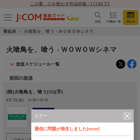
この夏、心を動かす作品特集 | J:COM TV
検索
CS番組一覧
番組表
番組表
火喰鳥を、喰う - ＷＯＷＯＷシネマ
火喰鳥を、喰う - ＷＯＷＯＷシネマ
放送スケジュール一覧
前回の放送
[映]火喰鳥を、喰う[SS][字]
8月7日(金)
14:30〜16:30
Ch.193
オプション
ＷＯＷＯＷシネマ
エラー
通信に問題が発生しました[error]
このチャンネルのご視聴には、オプションチャンネル(有料)のご契約が