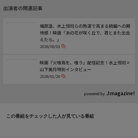
出演／関連情報
出演者の関連記事
(2025年 日本)
【監督】本木克英
【脚本】林民夫
福原遥、水上恒司らの熱演で高まる続編への期
【出演】水上恒司、山下美月、宮舘涼太、森田望智、吉澤健
待感！映画『あの花が咲く丘で、君とまた出会
えたら。』
2026/08/03
【次回放送】9/7(月) 15:20 シネマ
映画『火喰鳥を、喰う』配信記念！水上恒司×
山下美月特別インタビュー
2026/01/20
J:magazine!
powered by
この番組をチェックした人が見ている番組