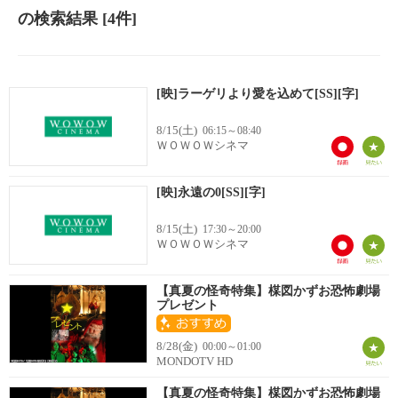
の検索結果
[4件]
[映]ラーゲリより愛を込めて[SS][字]
8/15(土)
06:15～08:40
ＷＯＷＯＷシネマ
[映]永遠の0[SS][字]
8/15(土)
17:30～20:00
ＷＯＷＯＷシネマ
【真夏の怪奇特集】楳図かずお恐怖劇場
プレゼント
8/28(金)
00:00～01:00
MONDOTV HD
【真夏の怪奇特集】楳図かずお恐怖劇場