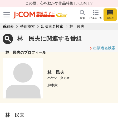
この夏、心を動かす作品特集 | J:COM TV
検索
CS番組一覧
番組表
番組表
番組検索
出演者名検索
林 民夫
林 民夫に関連する番組
出演者名検索
林 民夫のプロフィール
林 民夫
ハヤシ タミオ
脚本家
林 民夫