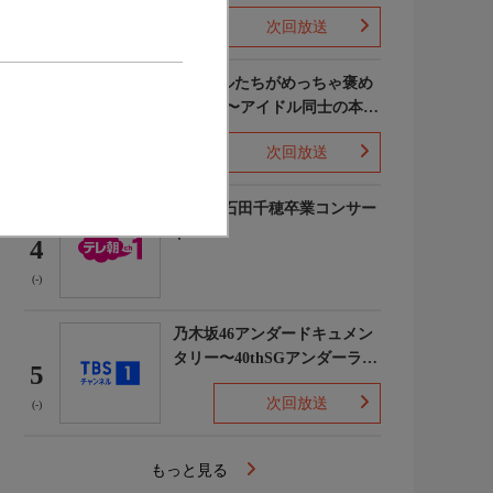
次回放送
(5)
ライバルたちがめっちゃ褒め
てくる!〜アイドル同士の本音
3
レビューSP〜
次回放送
(8)
STU48 石田千穂卒業コンサー
ト
4
(-)
乃木坂46アンダードキュメン
タリー〜40thSGアンダーライ
5
ブ舞台裏〜
次回放送
(-)
もっと見る