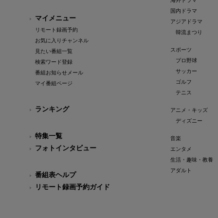
海外ドラマ
国内ドラマ
マイメニュー
アジアドラマ
リモート録画予約
韓流まつり
お気に入りチャンネル
スポーツ
見たい番組一覧
プロ野球
検索ワード登録
サッカー
番組お知らせメール
ゴルフ
マイ番組ページ
テニス
ランキング
アニメ・キッズ
ディズニー
特集一覧
音楽
フォトインタビュー
エンタメ
生活・趣味・教養
アダルト
番組表ヘルプ
リモート録画予約ガイド