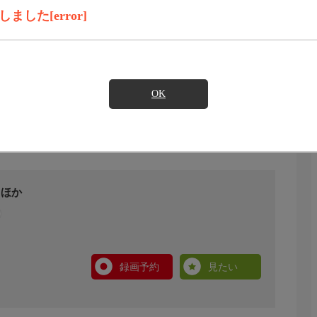
した[error]
OK
 ほか
録画予約
見たい