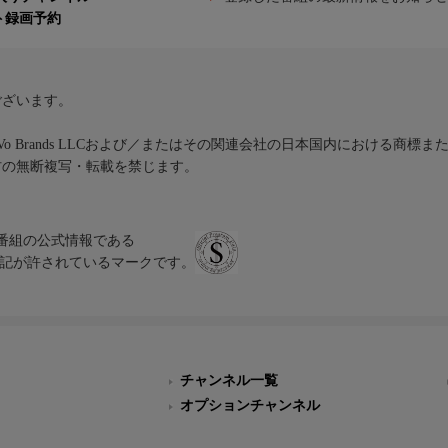
ト録画予約
ございます。
iVo Brands LLCおよび／またはその関連会社の日本国内における商標
材の無断複写・転載を禁じます。
、テレビ番組の公式情報である
スにのみ表記が許されているマークです。
チャンネル一覧
オプションチャンネル