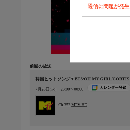
通信に問題が発生しま
前回の放送
韓国ヒットソング▼BTS/OH MY GIRL/CORTIS
カレンダー登録
7月28日(火)
23:00〜00:00
Ch.352
MTV HD