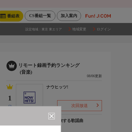
CS番組一覧
加入案内
番組表
地域変更
ログイン
設定地域：
東京 東エリア
リモート録画予約ランキング
(音楽)
08/06更新
ナウヒッツ!
1
次回放送
(2)
列車で旅する歌謡曲
2