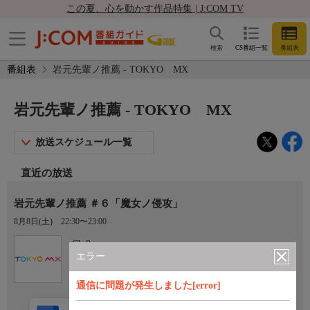
この夏、心を動かす作品特集 | J:COM TV
検索
CS番組一覧
番組表
番組表
岩元先輩ノ推薦 - TOKYO MX
岩元先輩ノ推薦 - TOKYO MX
放送スケジュール一覧
直近の放送
岩元先輩ノ推薦 ＃６「魔女ノ侵攻」
8月8日(土)
22:30〜23:00
Ch.9
TOKYO MX
エラー
通信に問題が発生しました[error]