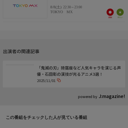
8/8(土)
22:30～23:00
おしらせ
TOKYO MX
【公式HP】http://iwamoto-anime.com
【公式X】@nura_gumi
出演者の関連記事
「鬼滅の刃」猗窩座など人気キャラを演じる声
優・石田彰の演技が光るアニメ3選！
2025/11/01
J:magazine!
powered by
この番組をチェックした人が見ている番組