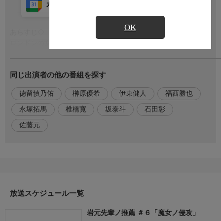
カレンダー登録
アプリ視聴
放送前
OK
あらすじ◇
もっと見る
ロンドンの女学校ーーその古い旧校舎には英国中の魔女たちが集
まっていた。英国女王の旗の下、能力者争奪戦…「裏の世界大
戦」が動き出そうとする中、岩元たちは“仏像の森”にいた。物体
同じ出演者の他の番組を探す
を複製する能力者がいるというその森の中で、突如現れる英国の
魔女たち。シャボン玉を繰り出すクリスタルに硬貨使いのイグニ
徳留慎乃佑
榊原優希
伊東健人
福西勝也
ィ、強力な茨を操るローズマリィ。彼らに苦戦する岩元、原町の
もとに駆け付けたのは心強い後輩だった…!
永塚拓馬
椎橋寛
坂泰斗
石田彰
佐藤元
出演者
【岩元胡堂】坂泰斗
【原町海】榊原優希
【天羽総一郎】伊東健人
【橘城某居】石田彰
【奥秋雄弐】福西勝也
放送スケジュール一覧
【青沼静馬】永塚拓馬
【佐々眼流雨】佐藤元
岩元先輩ノ推薦 ＃６「魔女ノ侵攻」
【淡魂瑞火】徳留慎乃佑