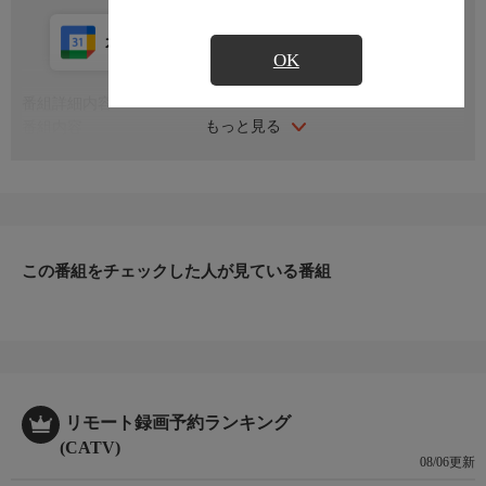
カレンダー登録
アプリ視聴
放送中
OK
番組詳細内容
もっと見る
番組内容
※番組の内容や放送日時は、変更となる場合がございます。
この番組をチェックした人が見ている番組
リモート録画予約ランキング
(CATV)
08/06更新