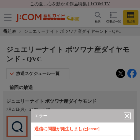
この夏、心を動かす作品特集 | J:COM TV
検索
CS番組一覧
番組表
番組表
ジュエリーナイト ボツワナ産ダイヤモンド - QVC
ジュエリーナイト ボツワナ産ダイヤモ
ンド - QVC
放送スケジュール一覧
前回の放送
ジュエリーナイト ボツワナ産ダイヤモンド
7月27日(月)
21:00〜22:00
エラー
Ch.201
QVC
通信に問題が発生しました[error]