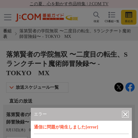
この夏、心を動かす作品特集 | J:COM TV
検索
CS番組一覧
番組表
番組
落第賢者の学院無双 〜二度目の転生、Sランクチート魔術
表
師冒険録〜 - TOKYO MX
落第賢者の学院無双 〜二度目の転生、S
ランクチート魔術師冒険録〜 -
TOKYO MX
放送スケジュール一覧
直近の放送
エラー
落第賢者の学院無双 〜二度目の転生、Ｓランクチート魔術
師冒険録〜 #7
通信に問題が発生しました[error]
8月13日(木)
00:00〜00:30