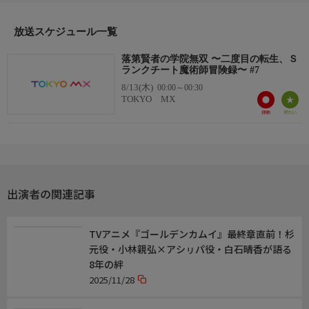
【イリア】加藤英美里
【フレイザー】平川大輔
放送スケジュール一覧
【ヨアヒム】伊藤健太郎
【オルコット公爵】楠見尚己
落第賢者の学院無双 〜二度目の転生、Ｓ
【エドワーズ】福西勝也
ランクチート魔術師冒険録〜 #7
【モーリア】小山剛志
8/13(木)
00:00～00:30
TOKYO MX
出演者の関連記事
TVアニメ『ゴールデンカムイ』最終章直前！杉
元役・小林親弘×アシㇼパ役・白石晴香が語る
8年の絆
2025/11/28