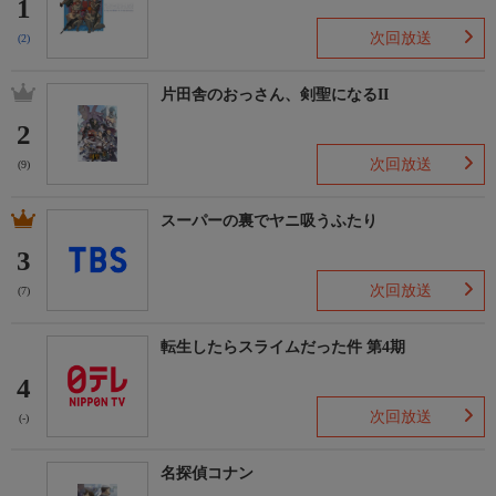
1
次回放送
(2)
片田舎のおっさん、剣聖になるII
2
次回放送
(9)
スーパーの裏でヤニ吸うふたり
3
次回放送
(7)
転生したらスライムだった件 第4期
4
次回放送
(-)
名探偵コナン