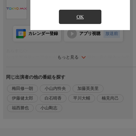
Ch.9
TOKYO MX
OK
カレンダー登録
アプリ視聴
放送前
あらすじ◇
もっと見る
かつて雷神皇・エフタルが魔王城から持ち帰り、自ら振るった伝
説の刀・雷切。それを取りにマーリンの屋敷の宝物庫を訪れるエ
フタルとアナスタシア。だが立ちはだかった宝物庫の番人・ラン
同じ出演者の他の番組を探す
プの魔神は、エフタルの正体に気付かないまま、彼やマーリンの
ことを愚弄しはじめる。怒りを宿したエフタルはーー。
梅田修一朗
小山内怜央
加藤英美里
その後エフタルたちは街へ繰り出し買い物を楽しむことに。そし
て迎えた念願の魔法学院への入学だったがーー。
伊藤健太郎
白石晴香
平川大輔
楠見尚己
福西勝也
小山剛志
出演者
【エフタル】梅田修一朗
【アナスタシア】小山内怜央
【マーリン】白石晴香