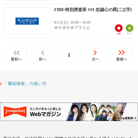
FBI8:特別捜査班 #19 忠誠心の罠[二][字]
8/15(土)
10:00～10:45
ＷＯＷＯＷプライム
1
最初へ
前へ
次へ
最後へ
「番組検索」の使い方