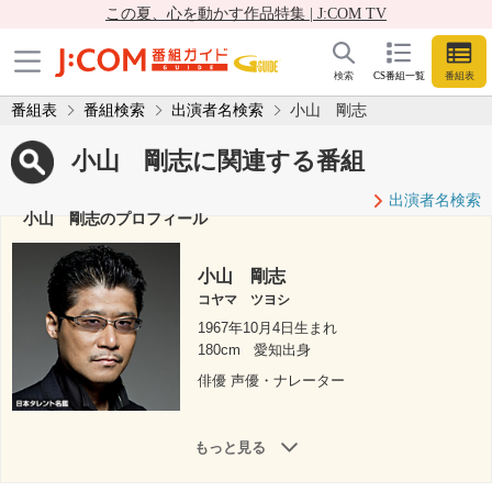
この夏、心を動かす作品特集 | J:COM TV
検索
CS番組一覧
番組表
番組表
番組検索
出演者名検索
小山 剛志
小山 剛志に関連する番組
出演者名検索
小山 剛志のプロフィール
小山 剛志
コヤマ ツヨシ
1967年10月4日生まれ
180cm
愛知出身
俳優 声優・ナレーター
もっと見る