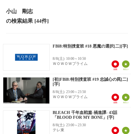
小山 剛志
の検索結果
[44件]
FBI8:特別捜査班 #18 悪魔の選択[二][字]
8/8(土)
10:00～10:50
ＷＯＷＯＷプライム
[初]FBI8:特別捜査班 #19 忠誠心の罠[二]
[字]
8/8(土)
23:00～23:50
ＷＯＷＯＷプライム
BLEACH 千年血戦篇-禍進譚- 43話
「BLOOD FOR MY BONE」[字]
8/8(土)
23:00～23:30
テレ東