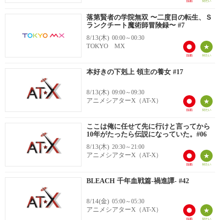
落第賢者の学院無双 〜二度目の転生、Ｓ
ランクチート魔術師冒険録〜 #7
8/13(木)
00:00～00:30
TOKYO MX
本好きの下剋上 領主の養女 #17
8/13(木)
09:00～09:30
アニメシアターX（AT-X）
ここは俺に任せて先に行けと言ってから
10年がたったら伝説になっていた。#06
8/13(木)
20:30～21:00
アニメシアターX（AT-X）
BLEACH 千年血戦篇-禍進譚- #42
8/14(金)
05:00～05:30
アニメシアターX（AT-X）