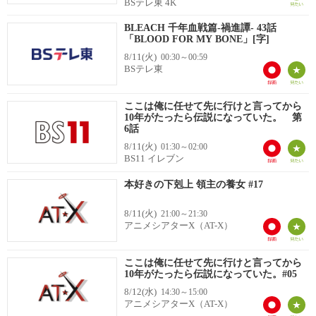
BSテレ東 4K
BLEACH 千年血戦篇-禍進譚- 43話
「BLOOD FOR MY BONE」[字]
8/11(火)
00:30～00:59
BSテレ東
ここは俺に任せて先に行けと言ってから
10年がたったら伝説になっていた。 第
6話
8/11(火)
01:30～02:00
BS11 イレブン
本好きの下剋上 領主の養女 #17
8/11(火)
21:00～21:30
アニメシアターX（AT-X）
ここは俺に任せて先に行けと言ってから
10年がたったら伝説になっていた。#05
8/12(水)
14:30～15:00
アニメシアターX（AT-X）