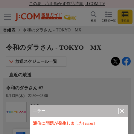
この夏、心を動かす作品特集 | J:COM TV
検索
CS番組一覧
番組表
番組表
令和のダラさん - TOKYO MX
令和のダラさん - TOKYO MX
放送スケジュール一覧
直近の放送
令和のダラさん #7
8月13日(木)
22:30〜23:00
Ch.9
TOKYO MX
エラー
通信に問題が発生しました[error]