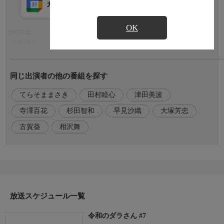
カレンダー登録
アプリ視聴
放送前
OK
出演者
もっと見る
【屋跨斑／ダラさん】田村睦心
【三十木谷日向】津田美波
【三十木谷薫】寺澤百花
同じ出演者の他の番組を探す
【初瀬川周】古賀葵
【筆木直道】杉田智和
てらそままさき
田村睦心
津田美波
【五十子美和】相沢舞
【姉巫女】早見沙織
寺澤百花
杉田智和
早見沙織
大塚芳忠
【おろち】大塚芳忠
古賀葵
相沢舞
【ナレーション】てらそままさき
放送スケジュール一覧
令和のダラさん #7