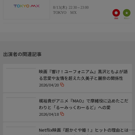
8/13(木)
22:30～23:00
TOKYO MX
出演者の関連記事
映画『響け！ユーフォニアム』黒沢ともよが語
る恋愛や友情を超えた久美子と麗奈の関係性
2026/04/20
梶裕貴がアニメ『MAO』で摩緒役に込めたこだ
わりと「るーみっくわーるど」への愛
2026/04/18
Netflix映画『超かぐや姫！』ヒットの理由とは――