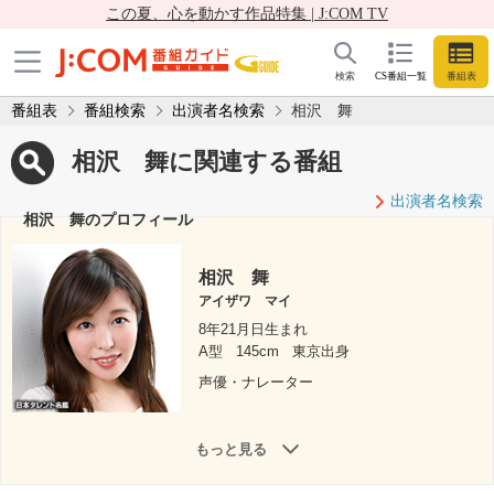
この夏、心を動かす作品特集 | J:COM TV
検索
CS番組一覧
番組表
番組表
番組検索
出演者名検索
相沢 舞
相沢 舞に関連する番組
出演者名検索
相沢 舞のプロフィール
相沢 舞
アイザワ マイ
8年21月日生まれ
A型
145cm
東京出身
声優・ナレーター
もっと見る