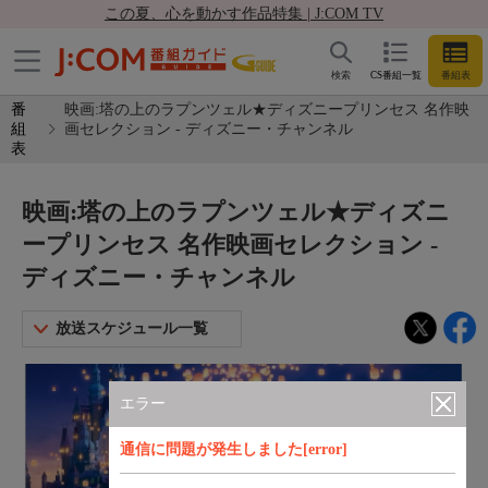
この夏、心を動かす作品特集 | J:COM TV
検索
CS番組一覧
番組表
番
映画:塔の上のラプンツェル★ディズニープリンセス 名作映
組
画セレクション - ディズニー・チャンネル
表
映画:塔の上のラプンツェル★ディズニ
ープリンセス 名作映画セレクション -
ディズニー・チャンネル
放送スケジュール一覧
エラー
通信に問題が発生しました[error]