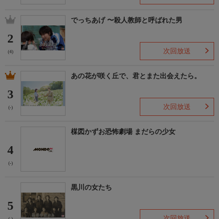
でっちあげ 〜殺人教師と呼ばれた男
2
次回放送
(4)
あの花が咲く丘で、君とまた出会えたら。
3
次回放送
(-)
楳図かずお恐怖劇場 まだらの少女
4
(-)
黒川の女たち
5
次回放送