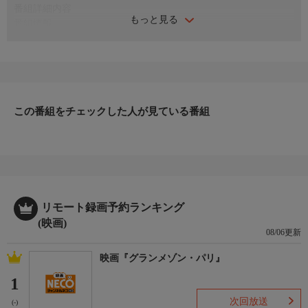
番組詳細内容
もっと見る
番組情報
金色に輝く「魔法」の髪を持つ少女ラプンツェルは、深い森に囲
まれた高い塔の上から18年間一度も外に出たことがない。そんな
ラプンツェルは、毎年自分の誕生日になると夜空を舞うたくさん
の灯りに特別な想いを抱き、塔を出て灯りの本当の意味を知りた
いと願っていた。そんな中、突然塔に現れた大泥棒フリンと共
この番組をチェックした人が見ている番組
に、新しい世界への一歩を踏み出す。101分。2010年。（監督）
ネイサン・グレノ、バイロン・ハワード
リモート録画予約ランキング
(映画)
08/06更新
映画『グランメゾン・パリ』
1
次回放送
(-)