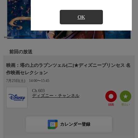
OK
前回の放送
映画：塔の上のラプンツェル[二]★ディズニープリンセス 名
作映画セレクション
7月25日(土)
14:00〜15:45
Ch.603
ディズニー・チャンネル
カレンダー登録