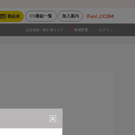
CS番組一覧
加入案内
番組表
地域変更
ログイン
設定地域：
東京 東エリア