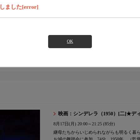
した[error]
ンダード
スタンダードプラス
コンパクト
OK
イト
映画：シンデレラ（1950）[二]★
8月17日(月)
20:00～21:25 (85分)
継母たちからいじめられながらも明るく暮
お城の舞踏会に参加。74分。1950年。（