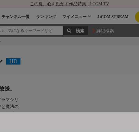
この夏、心を動かす作品特集 | J:COM TV
チャンネル一覧
ランキング
マイメニュー
J:COM STREAM
詳細検索
ル
ル
HD
放送。
ドラマシリ
夢と魔法の
クしながら