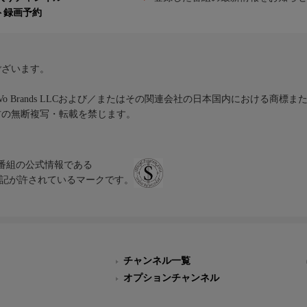
ト録画予約
ございます。
iVo Brands LLCおよび／またはその関連会社の日本国内における商標
材の無断複写・転載を禁じます。
、テレビ番組の公式情報である
スにのみ表記が許されているマークです。
チャンネル一覧
オプションチャンネル