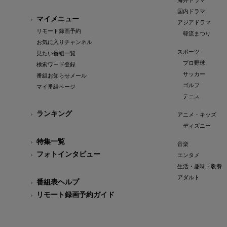
海外ドラマ
国内ドラマ
マイメニュー
アジアドラマ
リモート録画予約
韓流まつり
お気に入りチャンネル
スポーツ
見たい番組一覧
プロ野球
検索ワード登録
サッカー
番組お知らせメール
ゴルフ
マイ番組ページ
テニス
ランキング
アニメ・キッズ
ディズニー
特集一覧
音楽
フォトインタビュー
エンタメ
生活・趣味・教養
アダルト
番組表ヘルプ
リモート録画予約ガイド