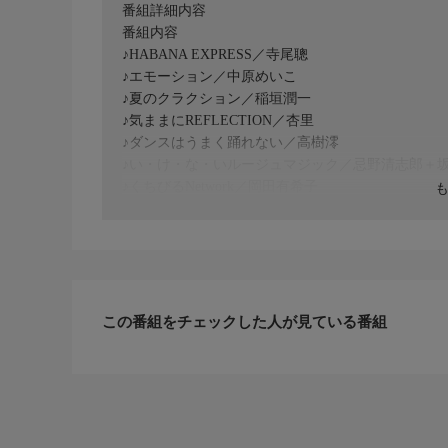
番組詳細内容
番組内容
♪HABANA EXPRESS／寺尾聰
♪エモーション／中原めいこ
♪夏のクラクション／稲垣潤一
♪気ままにREFLECTION／杏里
♪ダンスはうまく踊れない／高樹澪
♪い・け・な・いルージュマジック／忌野清志郎＋
♪くちびるNetwork／岡田有希子
♪瞳はダイアモンド／松田聖子
♪ギンギラギンにさりげなく／近藤真彦
♪少女人形／伊藤つかさ
♪恋＝Do!／田原俊彦
他
この番組をチェックした人が見ている番組