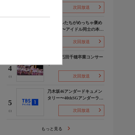
次回放送
(5)
ライバルたちがめっちゃ褒め
てくる!〜アイドル同士の本音
3
レビューSP〜
次回放送
(8)
STU48 石田千穂卒業コンサー
ト
4
次回放送
(-)
乃木坂46アンダードキュメン
タリー〜40thSGアンダーライ
5
ブ舞台裏〜
次回放送
(-)
もっと見る