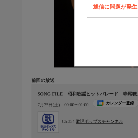
通信に問題が発生しま
前回の放送
SONG FILE 昭和歌謡ヒットパレード 寺尾
カレンダー登録
7月25日(土)
00:00〜01:00
Ch.354
歌謡ポップスチャンネル