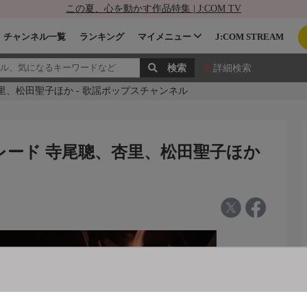
この夏、心を動かす作品特集 | J:COM TV
チャンネル一覧
ランキング
マイメニュー
J:COM STREAM
詳細検索
杏里、松田聖子ほか - 歌謡ポップスチャンネル
トパレード 寺尾聰、杏里、松田聖子ほか