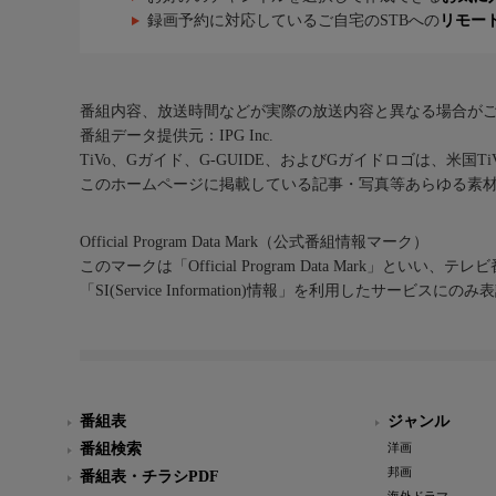
録画予約に対応しているご自宅のSTBへの
リモー
番組内容、放送時間などが実際の放送内容と異なる場合が
番組データ提供元：IPG Inc.
TiVo、Gガイド、G-GUIDE、およびGガイドロゴは、米国T
このホームページに掲載している記事・写真等あらゆる素
Official Program Data Mark（公式番組情報マーク）
このマークは「Official Program Data Mark」といい
「SI(Service Information)情報」を利用したサービ
番組表
ジャンル
番組検索
洋画
邦画
番組表・チラシPDF