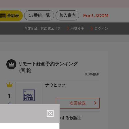
CS番組一覧
加入案内
番組表
地域変更
ログイン
設定地域：
東京 東エリア
リモート録画予約ランキング
(音楽)
08/06更新
ナウヒッツ!
1
次回放送
(2)
列車で旅する歌謡曲
2