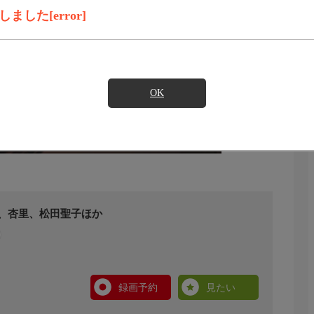
した[error]
OK
聰、杏里、松田聖子ほか
録画予約
見たい