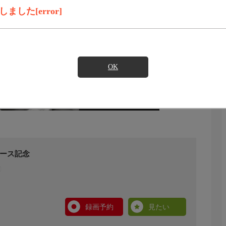
した[error]
OK
リース記念
録画予約
見たい