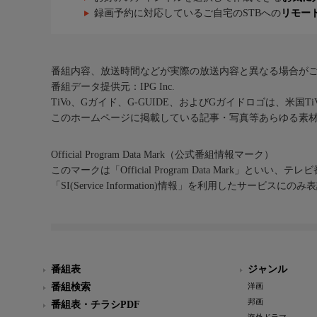
録画予約に対応しているご自宅のSTBへの
リモー
番組内容、放送時間などが実際の放送内容と異なる場合が
番組データ提供元：IPG Inc.
TiVo、Gガイド、G-GUIDE、およびGガイドロゴは、米国T
このホームページに掲載している記事・写真等あらゆる素
Official Program Data Mark（公式番組情報マーク）
このマークは「Official Program Data Mark」といい
「SI(Service Information)情報」を利用したサービ
番組表
ジャンル
番組検索
洋画
邦画
番組表・チラシPDF