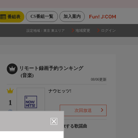
CS番組一覧
加入案内
番組表
地域変更
ログイン
設定地域：
東京 東エリア
リモート録画予約ランキング
(音楽)
08/06更新
ナウヒッツ!
1
次回放送
(2)
列車で旅する歌謡曲
2