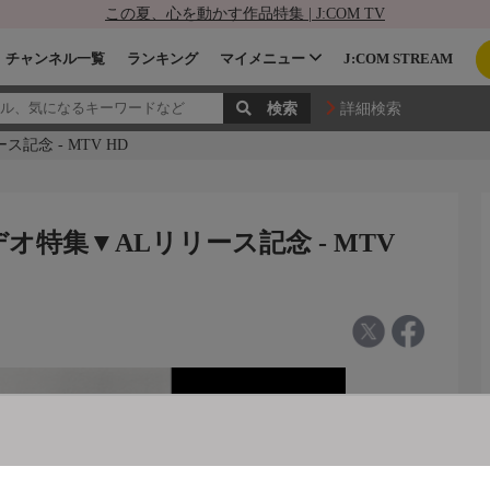
この夏、心を動かす作品特集 | J:COM TV
チャンネル一覧
ランキング
マイメニュー
J:COM STREAM
詳細検索
念 - MTV HD
特集▼ALリリース記念 - MTV