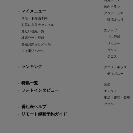
海外ドラマ
国内ドラマ
マイメニュー
アジアドラマ
リモート録画予約
韓流まつり
お気に入りチャンネル
スポーツ
見たい番組一覧
プロ野球
検索ワード登録
サッカー
番組お知らせメール
ゴルフ
マイ番組ページ
テニス
ランキング
アニメ・キッズ
ディズニー
特集一覧
音楽
フォトインタビュー
エンタメ
生活・趣味・教養
アダルト
番組表ヘルプ
リモート録画予約ガイド