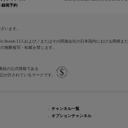
ト録画予約
ございます。
iVo Brands LLCおよび／またはその関連会社の日本国内における商標
材の無断複写・転載を禁じます。
、テレビ番組の公式情報である
スにのみ表記が許されているマークです。
チャンネル一覧
オプションチャンネル