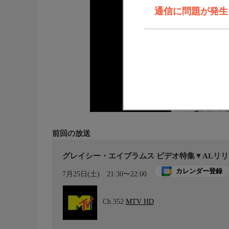
通信に問題が発生しま
前回の放送
グレイシー・エイブラムス ビデオ特集▼ALリ
カレンダー登録
7月25日(土)
21:30〜22:00
Ch.352
MTV HD