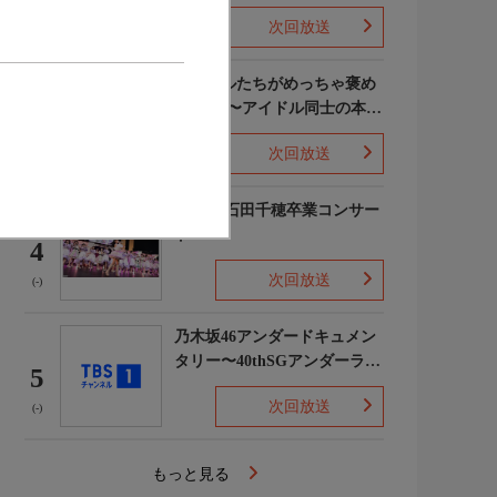
次回放送
(5)
ライバルたちがめっちゃ褒め
てくる!〜アイドル同士の本音
3
レビューSP〜
次回放送
(8)
STU48 石田千穂卒業コンサー
ト
4
次回放送
(-)
乃木坂46アンダードキュメン
タリー〜40thSGアンダーライ
5
ブ舞台裏〜
次回放送
(-)
もっと見る