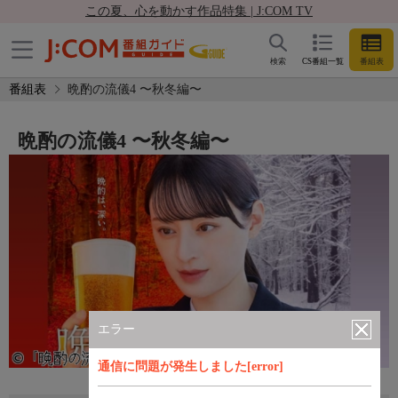
この夏、心を動かす作品特集 | J:COM TV
検索
CS番組一覧
番組表
番組表
晩酌の流儀4 〜秋冬編〜
晩酌の流儀4 〜秋冬編〜
エラー
通信に問題が発生しました[error]