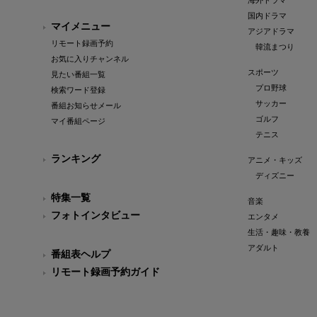
海外ドラマ
国内ドラマ
マイメニュー
アジアドラマ
リモート録画予約
韓流まつり
お気に入りチャンネル
スポーツ
見たい番組一覧
プロ野球
検索ワード登録
サッカー
番組お知らせメール
ゴルフ
マイ番組ページ
テニス
ランキング
アニメ・キッズ
ディズニー
特集一覧
音楽
フォトインタビュー
エンタメ
生活・趣味・教養
アダルト
番組表ヘルプ
リモート録画予約ガイド