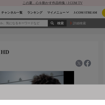
この夏、心を動かす作品特集 | J:COM TV
チャンネル一覧
ランキング
マイメニュー
J:COM STREAM
詳細検索
 HD