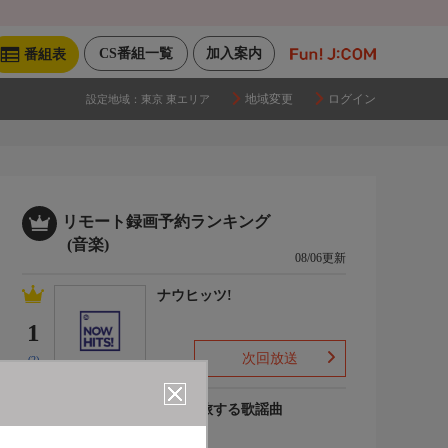
CS番組一覧
加入案内
番組表
地域変更
ログイン
設定地域：
東京 東エリア
リモート録画予約ランキング
(音楽)
08/06更新
ナウヒッツ!
1
次回放送
(2)
列車で旅する歌謡曲
2