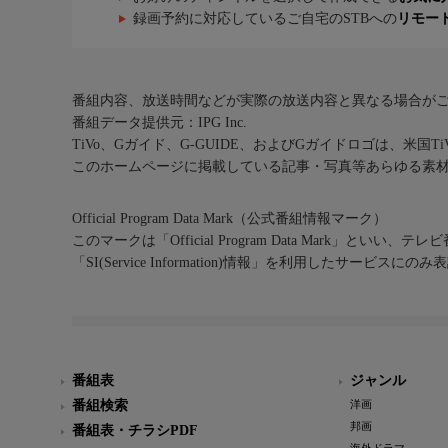
録画予約に対応しているご自宅のSTBへの
リモー
番組内容、放送時間などが実際の放送内容と異なる場合が
番組データ提供元：IPG Inc.
TiVo、Gガイド、G-GUIDE、およびGガイドロゴは、米国T
このホームページに掲載している記事・写真等あらゆる素
Official Program Data Mark（公式番組情報マーク）
このマークは「Official Program Data Mark」といい
「SI(Service Information)情報」を利用したサービ
番組表
ジャンル
番組検索
洋画
邦画
番組表・チラシPDF