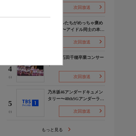
次回放送
(5)
ライバルたちがめっちゃ褒め
てくる!〜アイドル同士の本音
3
レビューSP〜
次回放送
(8)
STU48 石田千穂卒業コンサー
ト
4
次回放送
(-)
乃木坂46アンダードキュメン
タリー〜40thSGアンダーライ
5
ブ舞台裏〜
次回放送
(-)
もっと見る