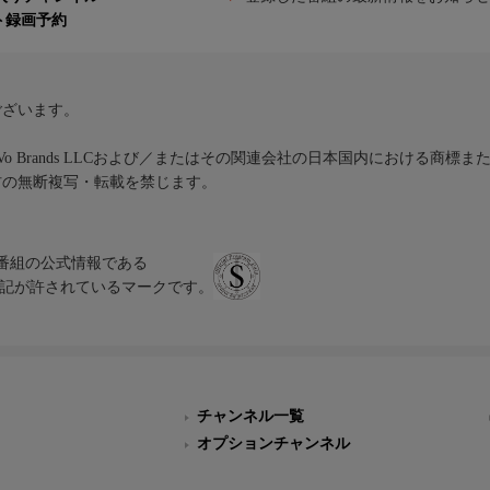
ト録画予約
ございます。
iVo Brands LLCおよび／またはその関連会社の日本国内における商標
材の無断複写・転載を禁じます。
、テレビ番組の公式情報である
スにのみ表記が許されているマークです。
チャンネル一覧
オプションチャンネル