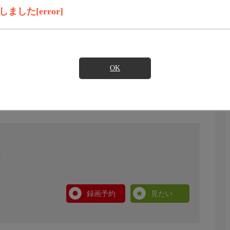
した[error]
OK
録画予約
見たい