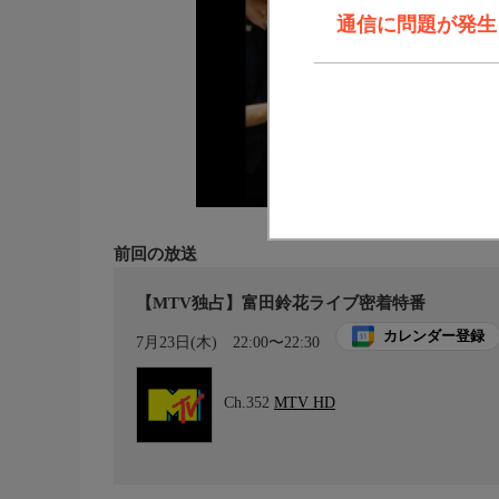
通信に問題が発生しま
前回の放送
【MTV独占】富田鈴花ライブ密着特番
カレンダー登録
7月23日(木)
22:00〜22:30
Ch.352
MTV HD