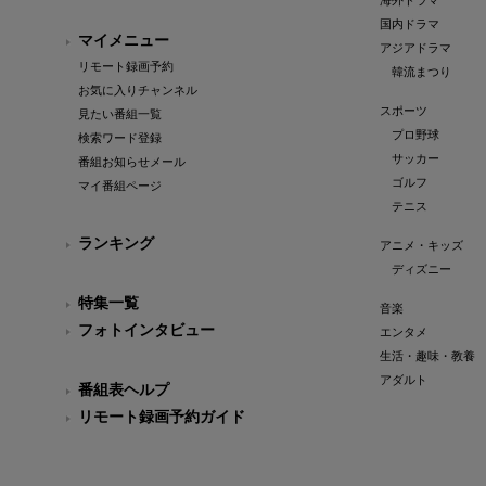
海外ドラマ
国内ドラマ
マイメニュー
アジアドラマ
リモート録画予約
韓流まつり
お気に入りチャンネル
スポーツ
見たい番組一覧
プロ野球
検索ワード登録
サッカー
番組お知らせメール
ゴルフ
マイ番組ページ
テニス
ランキング
アニメ・キッズ
ディズニー
特集一覧
音楽
フォトインタビュー
エンタメ
生活・趣味・教養
アダルト
番組表ヘルプ
リモート録画予約ガイド