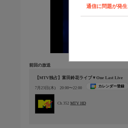
通信に問題が発生しま
前回の放送
【MTV独占】富田鈴花ライブ▼One Last Live
カレンダー登録
7月23日(木)
20:00〜22:00
Ch.352
MTV HD