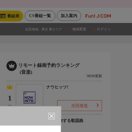
CS番組一覧
加入案内
番組表
地域変更
ログイン
設定地域：
東京 東エリア
リモート録画予約ランキング
(音楽)
08/06更新
ナウヒッツ!
1
次回放送
(2)
列車で旅する歌謡曲
2