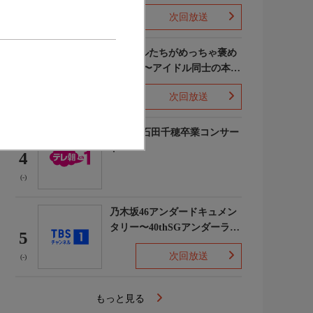
次回放送
(5)
ライバルたちがめっちゃ褒め
てくる!〜アイドル同士の本音
3
レビューSP〜
次回放送
(8)
STU48 石田千穂卒業コンサー
ト
4
(-)
乃木坂46アンダードキュメン
タリー〜40thSGアンダーライ
5
ブ舞台裏〜
次回放送
(-)
もっと見る