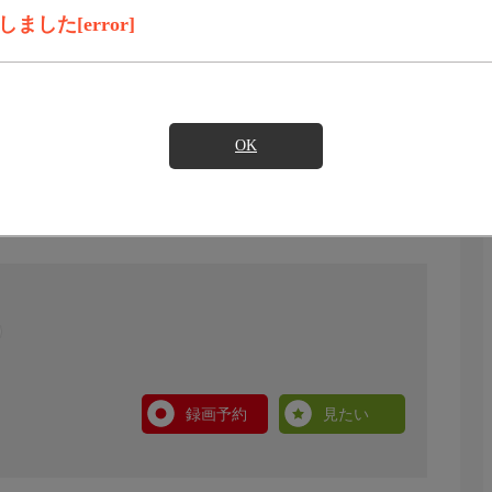
した[error]
OK
録画予約
見たい