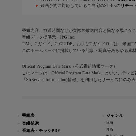
録画予約に対応しているご自宅のSTBへの
リモー
番組内容、放送時間などが実際の放送内容と異なる場合が
番組データ提供元：IPG Inc.
TiVo、Gガイド、G-GUIDE、およびGガイドロゴは、米国T
このホームページに掲載している記事・写真等あらゆる素
Official Program Data Mark（公式番組情報マーク）
このマークは「Official Program Data Mark」といい
「SI(Service Information)情報」を利用したサービ
番組表
ジャンル
番組検索
洋画
邦画
番組表・チラシPDF