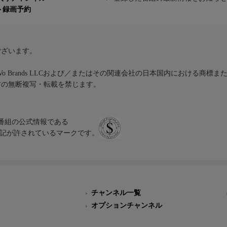
ト録画予約
ございます。
iVo Brands LLCおよび／またはその関連会社の日本国内における商標
材の無断複写・転載を禁じます。
、テレビ番組の公式情報である
スにのみ表記が許されているマークです。
チャンネル一覧
オプションチャンネル