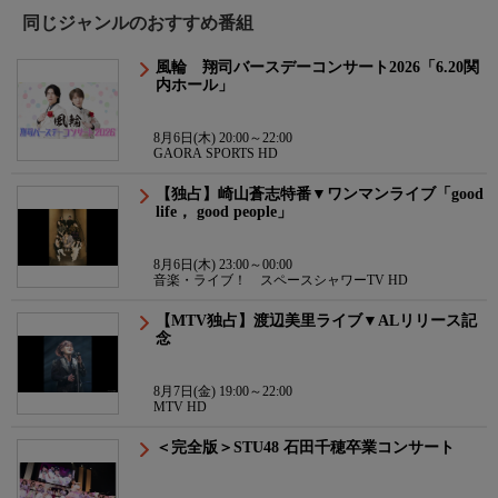
同じジャンルのおすすめ番組
風輪 翔司バースデーコンサート2026「6.20関
内ホール」
8月6日(木) 20:00～22:00
GAORA SPORTS HD
【独占】崎山蒼志特番▼ワンマンライブ「good
life， good people」
8月6日(木) 23:00～00:00
音楽・ライブ！ スペースシャワーTV HD
【MTV独占】渡辺美里ライブ▼ALリリース記
念
8月7日(金) 19:00～22:00
MTV HD
＜完全版＞STU48 石田千穂卒業コンサート