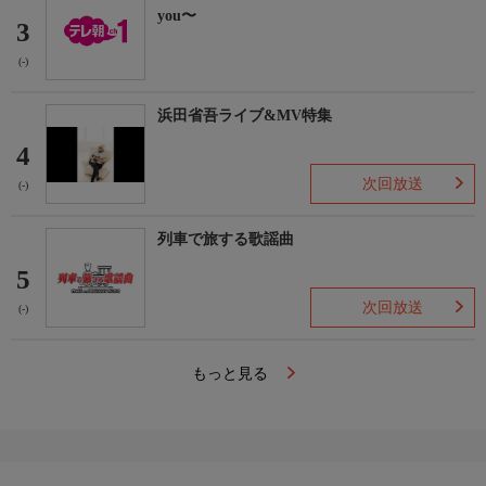
you〜
3
(-)
浜田省吾ライブ&MV特集
4
次回放送
(-)
列車で旅する歌謡曲
5
次回放送
(-)
もっと見る