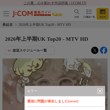
この夏、心を動かす作品特集 | J:COM TV
検索
CS番組一覧
番組表
番組表
2026年上半期UK Top20 - MTV HD
2026年上半期UK Top20 - MTV HD
放送スケジュール一覧
エラー
通信に問題が発生しました[error]