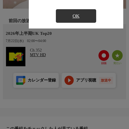
OK
前回の放送
2026年上半期UK Top20
7月22日(水)
02:00〜04:00
Ch.352
MTV HD
カレンダー登録
アプリ視聴
放送中
この番組をチェックした人が見ている番組