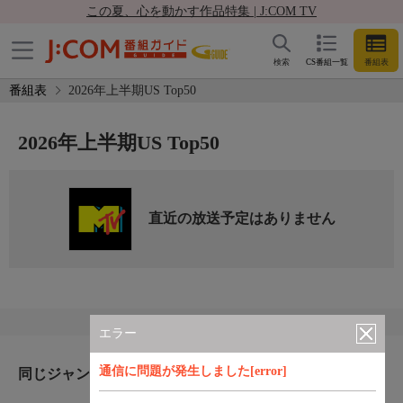
この夏、心を動かす作品特集 | J:COM TV
検索
CS番組一覧
番組表
番組表
2026年上半期US Top50
2026年上半期US Top50
直近の放送予定はありません
エラー
通信に問題が発生しました[error]
同じジャンルのおすすめ番組