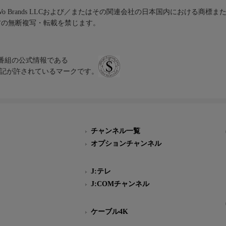
iVo Brands LLCおよび／またはその関連会社の日本国内における商標
材の無断複写・転載を禁じます。
、テレビ番組の公式情報である
スにのみ表記が許されているマークです。
チャンネル一覧
オプションチャンネル
J:テレ
J:COMチャンネル
ケーブル4K