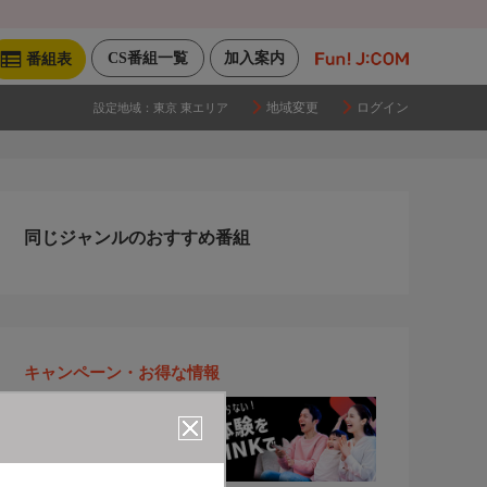
CS番組一覧
加入案内
番組表
地域変更
ログイン
設定地域：
東京 東エリア
同じジャンルのおすすめ番組
キャンペーン・お得な情報