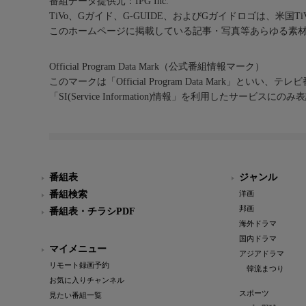
番組データ提供元：IPG Inc.
TiVo、Gガイド、G-GUIDE、およびGガイドロゴは、米国T
このホームページに掲載している記事・写真等あらゆる素
Official Program Data Mark（公式番組情報マーク）
このマークは「Official Program Data Mark」といい
「SI(Service Information)情報」を利用したサービ
番組表
ジャンル
番組検索
洋画
邦画
番組表・チラシPDF
海外ドラマ
国内ドラマ
マイメニュー
アジアドラマ
リモート録画予約
韓流まつり
お気に入りチャンネル
スポーツ
見たい番組一覧