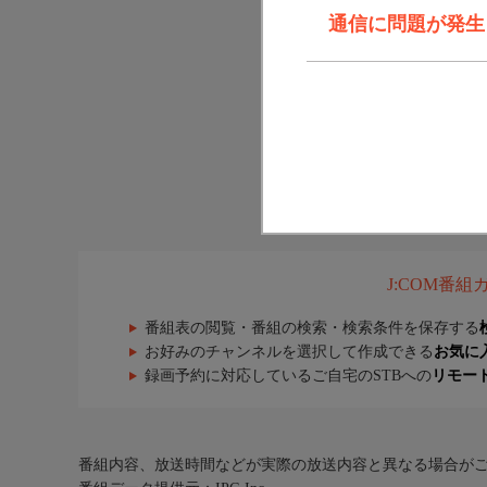
通信に問題が発生しま
J:COM番
番組表の閲覧・番組の検索・検索条件を保存する
お好みのチャンネルを選択して作成できる
お気に
録画予約に対応しているご自宅のSTBへの
リモー
番組内容、放送時間などが実際の放送内容と異なる場合が