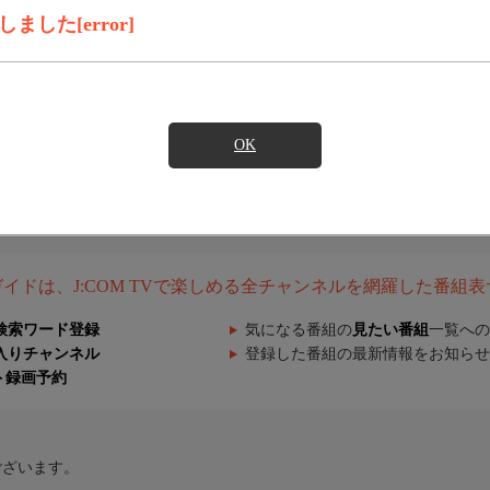
した[error]
OK
組ガイドは、J:COM TVで楽しめる全チャンネルを網羅した番組
検索ワード登録
気になる番組の
見たい番組
一覧への
入りチャンネル
登録した番組の最新情報をお知らせ
ト録画予約
ございます。