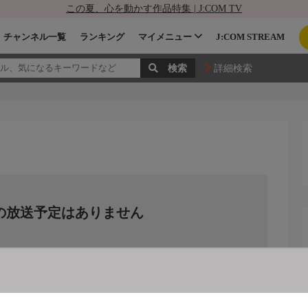
この夏、心を動かす作品特集 | J:COM TV
チャンネル一覧
ランキング
マイメニュー
J:COM STREAM
詳細検索
の放送予定はありません