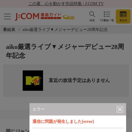
この夏、心を動かす作品特集 | J:COM TV
検索
CS番組一覧
番組表
番組表
aiko厳選ライブ▼メジャーデビュー28周年記念
aiko厳選ライブ▼メジャーデビュー28周
年記念
直近の放送予定はありません
エラー
通信に問題が発生しました[error]
同じジャンルのおすすめ番組