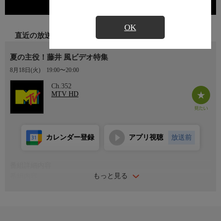
OK
直近の放送
夏の主役！藤井 風ビデオ特集
8月18日(火)
19:00〜20:00
Ch.352
MTV HD
カレンダー登録
アプリ視聴
放送前
番組詳細内容
もっと見る
番組内容
いまの音楽シーンを盛り上げているアーティストの人気曲をギュ
っと特集してお届け！最近ブレイクしたアーティストから日本を
代表するバンド、常にチャート上位を賑わすアーティストまで、
この夏聴きたい大人気アーティスト達の選りすぐりの名曲をオン