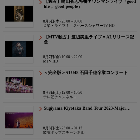
【独占】崎山蒼志特番▼ワンマンライブ「good
life， good people」
8月6日(木) 23:00～00:00
音楽・ライブ！ スペースシャワーTV HD
【MTV独占】渡辺美里ライブ▼ALリリース記
念
8月7日(金) 19:00～22:00
MTV HD
＜完全版＞STU48 石田千穂卒業コンサート
8月8日(土) 12:00～15:30
テレ朝チャンネル１
Sugiyama Kiyotaka Band Tour 2023-Major…
8月8日(土) 23:00～01:15
歌謡ポップスチャンネル